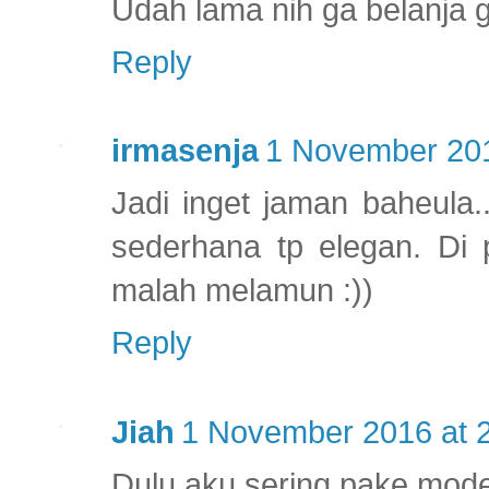
Udah lama nih ga belanja g
Reply
irmasenja
1 November 201
Jadi inget jaman baheula.
sederhana tp elegan. Di p
malah melamun :))
Reply
Jiah
1 November 2016 at 
Dulu aku sering pake mode