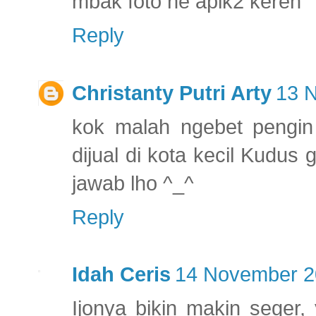
mbak foto ne apik2 keren
Reply
Christanty Putri Arty
13 
kok malah ngebet pengin 
dijual di kota kecil Kud
jawab lho ^_^
Reply
Idah Ceris
14 November 20
Ijonya bikin makin seger,