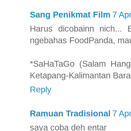
Sang Penikmat Film
7 Apr
Harus dicobainn nich...
ngebahas FoodPanda, mau 
*SaHaTaGo (Salam Hanga
Ketapang-Kalimantan Bara
Reply
Ramuan Tradisional
7 Apr
saya coba deh entar