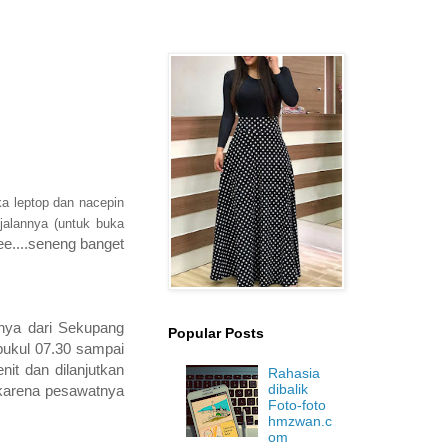
ka leptop dan nacepin
jalannya (untuk buka
ee....seneng banget
nya dari Sekupang
Popular Posts
 pukul 07.30 sampai
it dan dilanjutkan
Rahasia
dibalik
 karena pesawatnya
Foto-foto
hmzwan.c
om