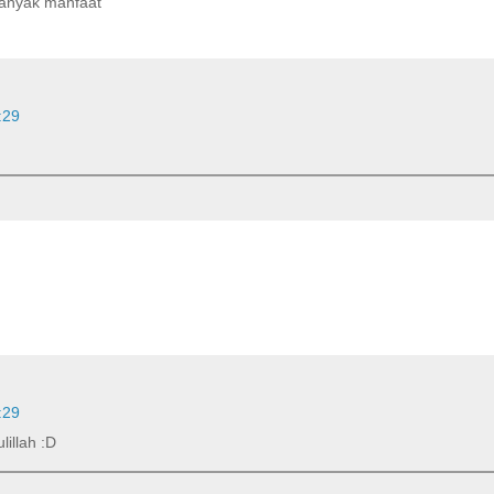
anyak manfaat
:29
:29
illah :D