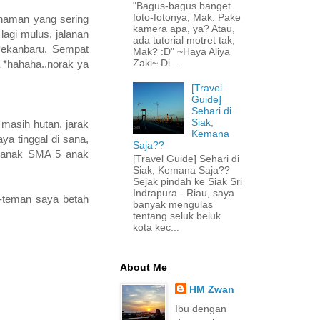
"Bagus-bagus banget
foto-fotonya, Mak. Pake
anaman yang sering
kamera apa, ya? Atau,
lagi mulus, jalanan
ada tutorial motret tak,
Pekanbaru. Sempat
Mak? :D" ~Haya Aliya
Zaki~ Di...
a *hahaha..norak ya
[Travel
Guide]
Sehari di
Siak,
masih hutan, jarak
Kemana
ya tinggal di sana,
Saja??
k-anak SMA 5 anak
[Travel Guide] Sehari di
Siak, Kemana Saja??
Sejak pindah ke Siak Sri
Indrapura - Riau, saya
n-teman saya betah
banyak mengulas
tentang seluk beluk
kota kec...
About Me
HM Zwan
Ibu dengan