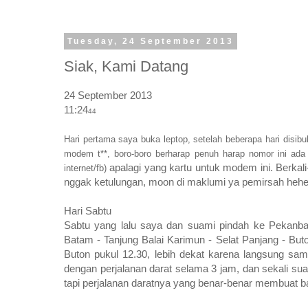
Tuesday, 24 September 2013
Siak, Kami Datang
24 September 2013
11:24
44
Hari pertama saya buka leptop, setelah beberapa hari disib
modem t**, boro-boro berharap penuh harap nomor ini ada s
apalagi yang kartu untuk modem ini. Berka
internet/fb)
nggak ketulungan, moon di maklumi ya pemirsah hehe
Hari Sabtu
Sabtu yang lalu saya dan suami pindah ke Pekanb
Batam - Tanjung Balai Karimun - Selat Panjang - Buto
Buton pukul 12.30, lebih dekat karena langsung sam
dengan perjalanan darat selama 3 jam, dan sekali 
tapi perjalanan daratnya yang benar-benar membuat 