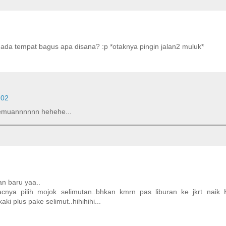
.. ada tempat bagus apa disana? :p *otaknya pingin jalan2 muluk*
:02
etemuannnnnn hehehe...
n baru yaa..
cnya pilih mojok selimutan..bhkan kmrn pas liburan ke jkrt naik
i plus pake selimut..hihihihi...