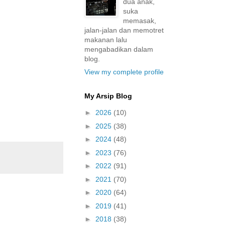
dua anak,
suka
memasak,
jalan-jalan dan memotret
makanan lalu
mengabadikan dalam
blog.
View my complete profile
My Arsip Blog
►
2026
(10)
►
2025
(38)
►
2024
(48)
►
2023
(76)
►
2022
(91)
►
2021
(70)
►
2020
(64)
►
2019
(41)
►
2018
(38)