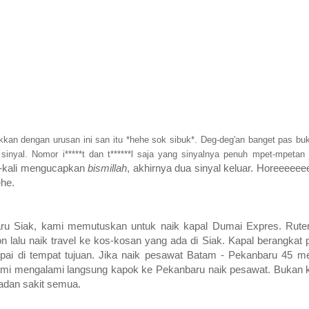
ukkan dengan urusan ini san itu *hehe sok sibuk*. Deg-deg'an banget pas bu
inyal. Nomor i*****t dan t******l saja yang sinyalnya penuh mpet-mpetan 
li-kali mengucapkan
bismillah
, akhirnya dua sinyal keluar. Horeeeeee
he.
aru Siak, kami memutuskan untuk naik kapal Dumai Expres. Rute
n lalu naik travel ke kos-kosan yang ada di Siak. Kapal berangkat
pai di tempat tujuan. Jika naik pesawat Batam - Pekanbaru 45 men
suami mengalami langsung kapok ke Pekanbaru naik pesawat. Bukan
badan sakit semua.