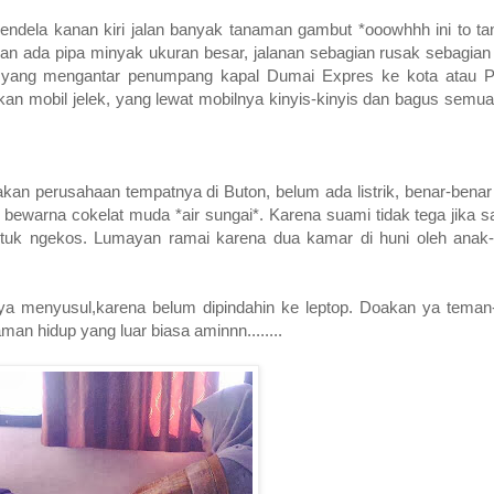
jendela kanan kiri jalan banyak tanaman gambut *ooowhhh ini to t
jalan ada pipa minyak ukuran besar, jalanan sebagian rusak sebagian 
el yang mengantar penumpang kapal Dumai Expres ke kota atau 
kan mobil jelek, yang lewat mobilnya kinyis-kinyis dan bagus semu
an perusahaan tempatnya di Buton, belum ada listrik, benar-benar 
bewarna cokelat muda *air sungai*. Karena suami tidak tega jika sa
ntuk ngekos. Lumayan ramai karena dua kamar di huni oleh ana
otonya menyusul,karena belum dipindahin ke leptop. Doakan ya tema
an hidup yang luar biasa aminnn........