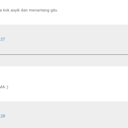
 kok asyik dan menantang gitu.
:27
MA :)
:28