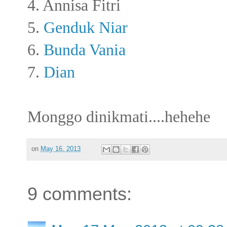
4. Annisa Fitri
5.
Genduk Niar
6.
Bunda Vania
7.
Dian
Monggo dinikmati....hehehe
on
May 16, 2013
9 comments: