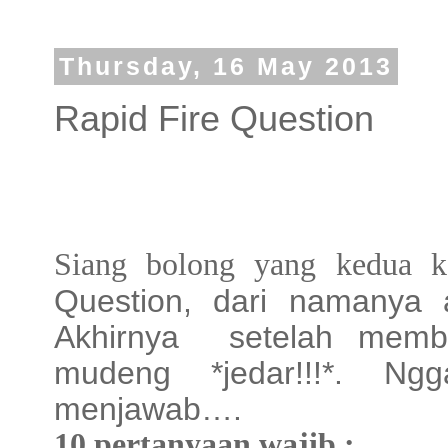
Thursday, 16 May 2013
Rapid Fire Question
Siang bolong yang kedua 
Question, dari namanya 
Akhirnya
setelah memb
mudeng *jedar!!!*. N
menjawab….
10 pertanyaan wajib :