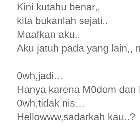
Kini kutahu benar,,
kita bukanlah sejati..
Maafkan aku..
Aku jatuh pada yang lain,,
0wh,jadi…
Hanya karena M0dem dan L
0wh,tidak nis…
Hellowww,sadarkah kau..?