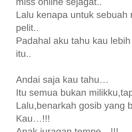
miss online sejagat..
Lalu kenapa untuk sebuah 
pelit..
Padahal aku tahu kau lebih
itu..
Andai saja kau tahu…
Itu semua bukan milikku,ta
Lalu,benarkah gosib yang be
Kau…!!!
Anak juragan tempe…!!!