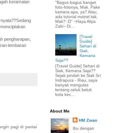
engah keramaian
"Bagus-bagus banget
foto-fotonya, Mak. Pake
kamera apa, ya? Atau,
ada tutorial motret tak,
ng nyata??Sedang
Mak? :D" ~Haya Aliya
Zaki~ Di...
 menciptakan
[Travel
uah pengharapan,
Guide]
aran-lembaran
Sehari di
Siak,
Kemana
Saja??
[Travel Guide] Sehari di
Siak, Kemana Saja??
Sejak pindah ke Siak Sri
Indrapura - Riau, saya
banyak mengulas
tentang seluk beluk
kota kec...
About Me
HM Zwan
gin pagi di pantai
Ibu dengan