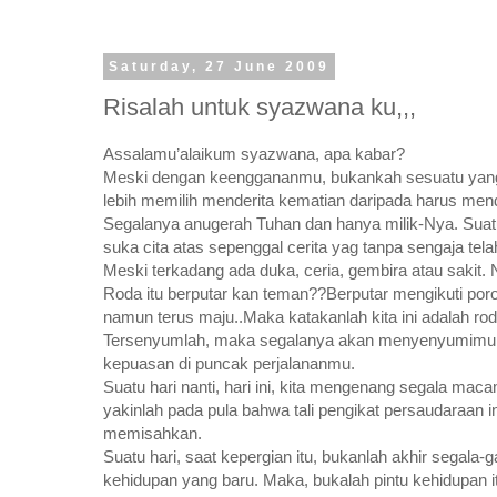
Saturday, 27 June 2009
Risalah untuk syazwana ku,,,
Assalamu’alaikum syazwana, apa kabar?
Meski dengan keenggananmu, bukankah sesuatu yang b
lebih memilih menderita kematian daripada harus men
Segalanya anugerah Tuhan dan hanya milik-Nya. Suatu
suka cita atas sepenggal cerita yag tanpa sengaja tel
Meski terkadang ada duka, ceria, gembira atau sakit. Na
Roda itu berputar kan teman??Berputar mengikuti poros
namun terus maju..Maka katakanlah kita ini adalah roda
Tersenyumlah, maka segalanya akan menyenyumimu denga
kepuasan di puncak perjalananmu.
Suatu hari nanti, hari ini, kita mengenang segala mac
yakinlah pada pula bahwa tali pengikat persaudaraan i
memisahkan.
Suatu hari, saat kepergian itu, bukanlah akhir segala-
kehidupan yang baru. Maka, bukalah pintu kehidupan 