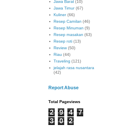
Jawa Barat
(10)
Jawa Timur
(67)
Kuliner
(66)
Resep Camilan
(46)
Resep Minuman
(9)
Resep masakan
(63)
Resep roti
(13)
Review
(50)
Riau
(44)
Traveling
(121)
jelajah rasa nusantara
(42)
Report Abuse
Total Pageviews
2
9
4
7
3
0
2