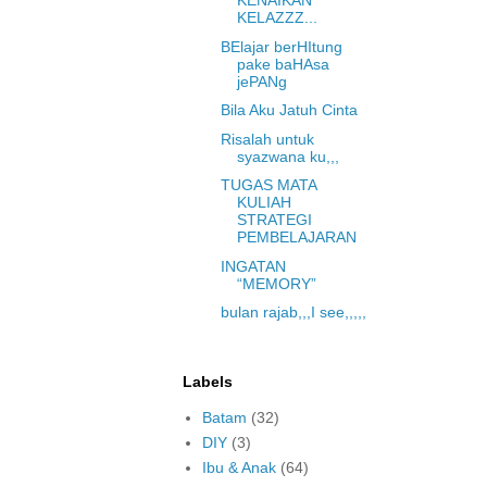
KENAIKAN
KELAZZZ...
BElajar berHItung
pake baHAsa
jePANg
Bila Aku Jatuh Cinta
Risalah untuk
syazwana ku,,,
TUGAS MATA
KULIAH
STRATEGI
PEMBELAJARAN
INGATAN
“MEMORY”
bulan rajab,,,I see,,,,,
Labels
Batam
(32)
DIY
(3)
Ibu & Anak
(64)