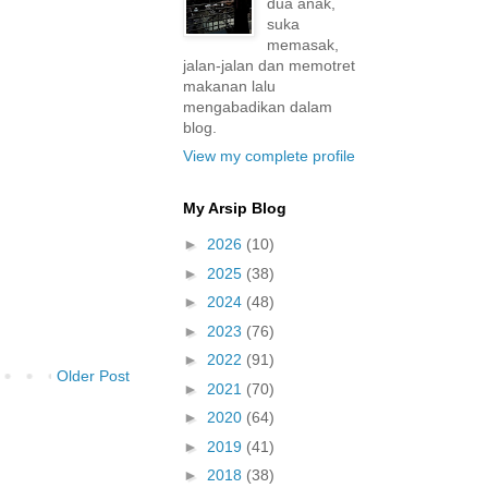
dua anak,
suka
memasak,
jalan-jalan dan memotret
makanan lalu
mengabadikan dalam
blog.
View my complete profile
My Arsip Blog
►
2026
(10)
►
2025
(38)
►
2024
(48)
►
2023
(76)
►
2022
(91)
Older Post
►
2021
(70)
►
2020
(64)
►
2019
(41)
►
2018
(38)