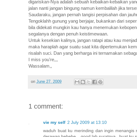
digariskan-Nya adalah sebuah kebaikan-kebaikan yang
jalan nanti jangan bingung namun kembalilah jika ters
Saudaraku, jangan pernah tangisi perpisahan dan jauh
Tengoklahh gunung yang berjajar, bukankan dari sepe
bila didekati mungkin kau hanya menemukan kebopen
segalanya dengan penuh keistimewaan.
Untuk kesekian kalinya, jangan ratapi atau kau menj
maka haraplah agar suatu saat kita dipertemukan ke
risalah suci. Dan yang berharga ini ternamakan seba
I miss you're,,,
Wassalam,,
on
June 27, 2009
1 comment:
vie my self
2 July 2009 at 13:10
waduh buat ku merinding dan ingin menangis m
derawan hehehe....good lah suratnya...buat ku s