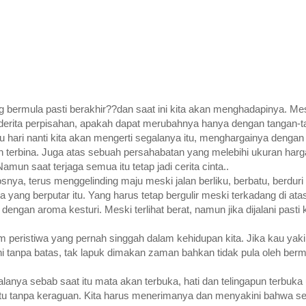
ermula pasti berakhir??dan saat ini kita akan menghadapinya. Mes
derita perpisahan, apakah dapat merubahnya hanya dengan tangan-ta
 hari nanti kita akan mengerti segalanya itu, menghargainya denga
ah terbina. Juga atas sebuah persahabatan yang melebihi ukuran harg
mun saat terjaga semua itu tetap jadi cerita cinta..
nya, terus menggelinding maju meski jalan berliku, berbatu, berdur
 yang berputar itu. Yang harus tetap bergulir meski terkadang di ata
n aroma kesturi. Meski terlihat berat, namun jika dijalani pasti 
am peristiwa yang pernah singgah dalam kehidupan kita. Jika kau yak
ni tanpa batas, tak lapuk dimakan zaman bahkan tidak pula oleh bermi
galanya sebab saat itu mata akan terbuka, hati dan telingapun terbuka
itu tanpa keraguan. Kita harus menerimanya dan menyakini bahwa se