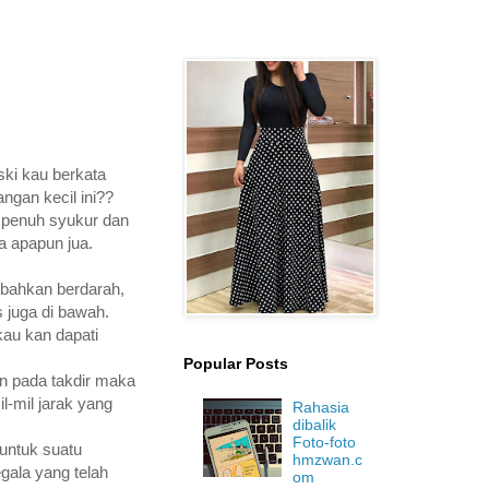
ki kau berkata
ngan kecil ini??
n penuh syukur dan
a apapun jua.
i bahkan berdarah,
s juga di bawah.
kau kan dapati
Popular Posts
in pada takdir maka
l-mil jarak yang
Rahasia
dibalik
Foto-foto
 untuk suatu
hmzwan.c
gala yang telah
om