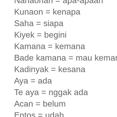
Nanaonan = apa-apaan
Kunaon = kenapa
Saha = siapa
Kiyek = begini
Kamana = kemana
Bade kamana = mau kema
Kadinyak = kesana
Aya = ada
Te aya = nggak ada
Acan = belum
Entos = udah