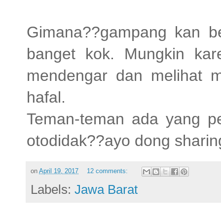
Gimana??gampang kan be
banget kok. Mungkin kare
mendengar dan melihat me
hafal.
Teman-teman ada yang p
otodidak??ayo dong sharing
on
April 19, 2017
12 comments:
Labels:
Jawa Barat