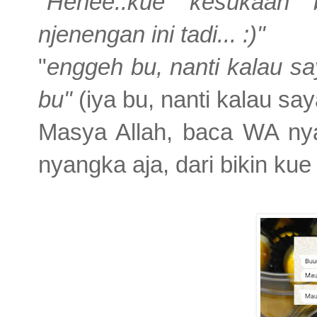
"Hehee..kue kesukaan b
njenengan ini tadi... :)"
"
enggeh bu, nanti kalau sa
bu"
(iya bu, nanti kalau sa
Masya Allah, baca WA nya
nyangka aja, dari bikin kue 