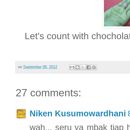
Let's count with chochola
on
September 08, 2012
27 comments:
Niken Kusumowardhani
wah... seru ya mbak tiap