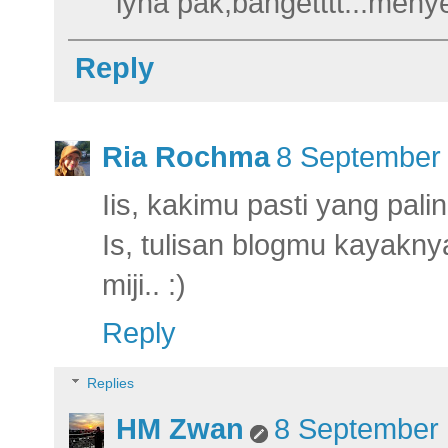
iyha pak,bangetttt...meny
Reply
Ria Rochma
8 September 
Iis, kakimu pasti yang pal
Is, tulisan blogmu kayaknya
miji.. :)
Reply
Replies
HM Zwan
8 September 