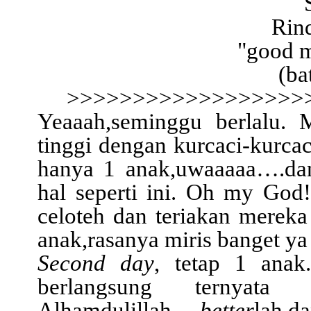
Rind
"good m
(ba
>>>>>>>>>>>>>>>>>>
Yeaaah,seminggu berlalu. M
tinggi dengan kurcaci-kurca
hanya 1 anak,uwaaaaa….dan
hal seperti ini. Oh my God!
celoteh dan teriakan mereka
anak,rasanya miris banget ya 
Second day
, tetap 1 ana
berlangsung ternya
Alhamdulillah….
better
lah,d