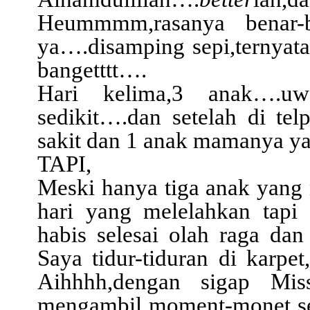
Heummmm,rasanya benar-b
ya….disamping sepi,ternyat
bangetttt….
Hari kelima,3 anak….uwaa
sedikit….dan setelah di tel
sakit dan 1 anak mamanya y
TAPI,
Meski hanya tiga anak yang 
hari yang melelahkan tapi
habis selesai olah raga da
Saya tidur-tiduran di karpet
Aihhhh,dengan sigap Mis
mengambil moment-monet ser