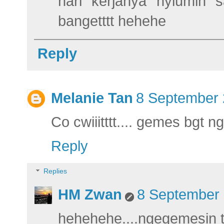
hari kerjanya nyiumin 
bangetttt hehehe
Reply
Melanie Tan
8 September 
Co cwiiitttt.... gemes bgt n
Reply
Replies
HM Zwan
8 September 
hehehehe....ngegemesin 