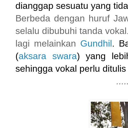
dianggap sesuatu yang tid
Berbeda dengan huruf Jawi
selalu dibubuhi tanda vokal
lagi melainkan
Gundhil
. B
(
aksara swara
) yang leb
sehingga vokal perlu dituli
....