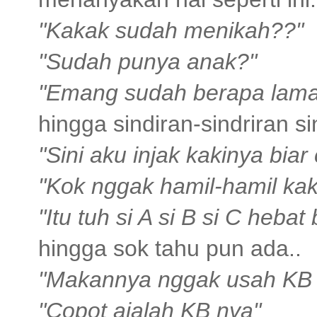
"Kakak sudah menikah??"
"Sudah punya anak?"
"Emang sudah berapa lama
hingga sindiran-sindriran 
"Sini aku injak kakinya biar
"Kok nggak hamil-hamil ka
"Itu tuh si A si B si C heba
hingga sok tahu pun ada..
"Makannya nggak usah KB 
"Copot ajalah KB nya"