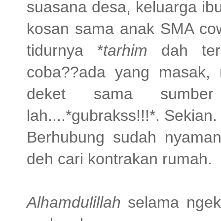
suasana desa, keluarga ibu
kosan sama anak SMA cow
tidurnya *
tarhim
dah teri
coba??ada yang masak, 
deket sama sumber i
lah....*gubrakss!!!*. Sekian.
Berhubung sudah nyaman b
deh cari kontrakan rumah.
Alhamdulillah
selama ngeko