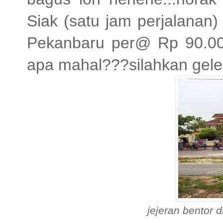
Siak (satu jam perjalanan
Pekanbaru per@ Rp 90.000
apa mahal???silahkan gele
jejeran bentor d