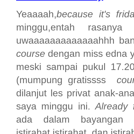
Yeaaaah,
because it's frid
minggu,entah rasanya
uwaaaaaaaaaaaaahhh bange
course
dengan miss edna y
meski sampai pukul 17.20
(mumpung gratissss
cou
dilanjut les privat anak-a
saya minggu ini.
Already fi
ada dalam bayangan 
istirahat,istirahat, dan istira