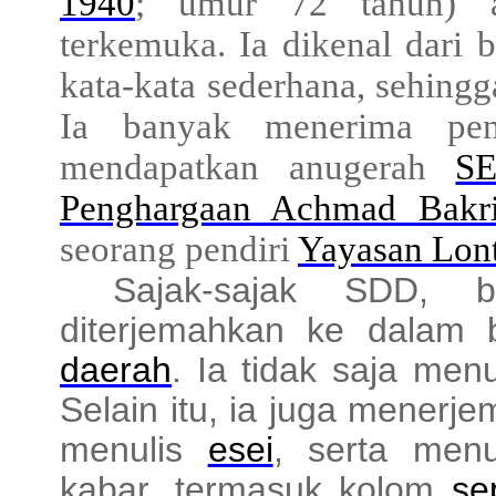
1940
; umur 72 tahun) 
terkemuka. Ia dikenal dari 
kata-kata sederhana, sehingg
Ia banyak menerima pe
mendapatkan anugerah
SE
Penghargaan Achmad Bakr
seorang pendiri
Yayasan Lont
Sajak-sajak SDD, be
diterjemahkan ke dalam 
daerah
. Ia tidak saja men
Selain itu, ia juga menerj
menulis
esei
, serta menu
kabar, termasuk kolom
se