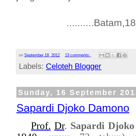
..........Batam,18
on
September 18, 2012
13 comments:
Labels:
Celoteh Blogger
Sunday, 16 September 201
Sapardi Djoko Damono
Prof.
Dr
.
Sapardi Djok