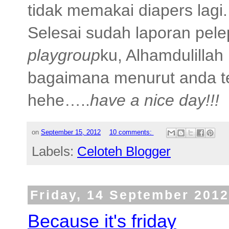
tidak memakai diapers lagi.
Selesai sudah laporan pele
playgroup
ku, Alhamdulillah
bagaimana menurut anda 
hehe…..
have a nice day!!!
on
September 15, 2012
10 comments:
Labels:
Celoteh Blogger
Friday, 14 September 2012
Because it's friday