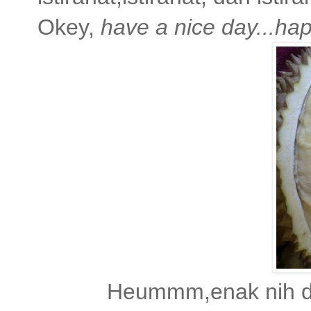
Okey,
have a nice day...h
Heummm,enak nih dur