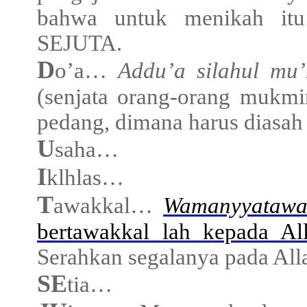
bahwa untuk menikah it
SEJUTA.
D
o’a…
Addu’a silahul mu
(senjata orang-orang mukmin
pedang, dimana harus diasah 
U
saha…
I
klhlas…
T
awakkal…
Wamanyyatawak
bertawakkal lah kepada Al
Serahkan segalanya pada All
SE
tia…