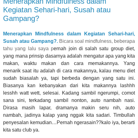
Menerapkan Mindfulness dalam
Kegiatan Sehari-hari, Susah atau
Gampang?
Menerapkan Mindfulness dalam Kegiatan Sehari-hari,
Susah atau Gampang?.
Bicara soal mindfulness,
beberapa
tahu yang lalu saya p
ernah join
di
salah satu group diet,
yang
mana
prinsip dasarnya adalah mengatur apa yang kita
makan, waktu makan dan cara memakannya. Yang
menarik
saat itu
adalah di cara makannya,
kalau menu diet
sudah biasalah ya, tapi berbeda dengan yang satu ini.
B
iasanya kan kebanyakan dari kita makannya lashhh
lesshh watt wett
, selesai. Kadang sambil ngerumpi, comot
sana sini, terkadang s
ambil nonton, auto nambah nasi
.
Dirasa masih lapar, dramanya makin seru nih, auto
nambah,
jadinya kalap yang nggak kita sadari
.
Timbullah
penyesalan kemudian
…Pernah ngerasain??kalo iya, berarti
kita satu club ya.