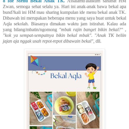
8 Ide Menu Bekal Anak TK.
Assalamu'alaikum sahabat HM
Zwan, semoga sehat selalu ya. Hari ini anak-anak bawa bekal apa
bund?kali ini HM mau sharing kumpulan ide menu bekal anak TK.
Dibawah ini merupakan beberapa menu yang saya buat untuk bekal
Aqla sekolah. Biasanya dimakan waktu jam istirahat. Kalau ada
yang bilang/mbatin/ngomong
"mbak rajin banget bikin bekal?"
,
"kok ya sempat-sempatnya bikin bekal mbak". "Anak TK beliin
jajan aja nggak usah repot-repot dibawain bekal",
dll.