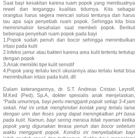
Saat bayi kesakitan karena ruam popok yang membuatnya
rewel dan terganggu kualitas tidurnya. Kita sebagai
orangtua harus segera mencari solusi tentunya dan harus
tau apa saja penyebab ruam popok. Sehingga kita bisa
meminimalisir kesahalan saat membeli popok. Berikut
beberapa penyebah ruam popok pada bayi
1.Popok sudah penuh dan bocor sehingga menimbulkan
iritasi pada kulit
2.Infeksi jamur atau bakteri karena area kulit tertentu tertutup
dengan popok
3.Anak memiliki tipe kulit sensitif
4.Popok yang terlalu kecil ukurannya atau terlalu ketat bisa
menimbulkan iritasi pada kulit, dll
Dalam keterangannya, dr. S.T. Andreas Cristan Leyrolf,
M.Ked (Ped), Sp.A, dokter spesialis anak menjelaskan,
“Pada umumnya, bayi perlu mengganti popok setiap 3-4 jam
sekali. Hal ini untuk menghindari kontak yang terlalu lama
dengan urin dan feses yang dapat meningkatkan pH basa
pada kulit. Namun, bayi sering merasa tidak nyaman ketika
popok yang digunakan terasa penuh dan bocor sebelum
waktu mengganti popok. Kondisi ini menyebabkan bayi