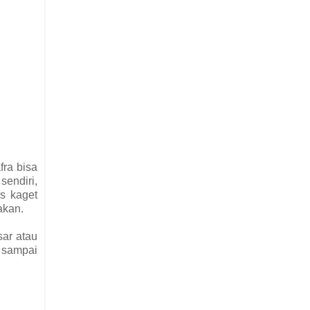
fra bisa
sendiri,
us kaget
akan.
sar atau
t sampai