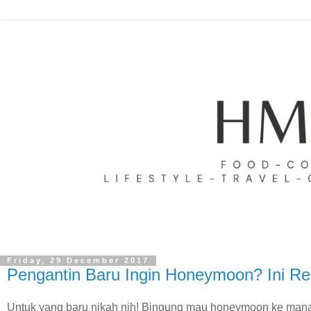
Friday, 29 December 2017
Pengantin Baru Ingin Honeymoon? Ini Rek
Untuk yang baru nikah nih! Bingung mau honeymoon ke mana?