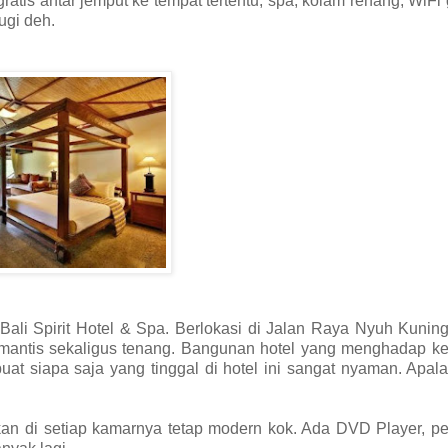
tis antar jemput ke tempat tertentu, spa, kolam renang, WiFi g
ugi deh.
 Bali Spirit Hotel & Spa. Berlokasi di Jalan Raya Nyuh Kunin
omantis sekaligus tenang. Bangunan hotel yang menghadap ke
uat siapa saja yang tinggal di hotel ini sangat nyaman. Apal
kan di setiap kamarnya tetap modern kok. Ada DVD Player, p