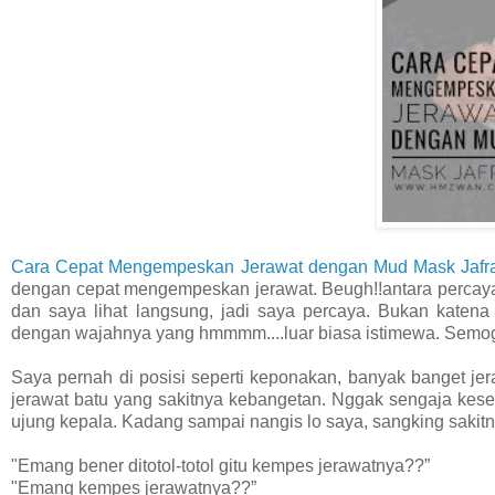
Cara Cepat Mengempeskan Jerawat dengan Mud Mask Jafr
dengan cepat mengempeskan jerawat. Beugh!!antara percaya 
dan saya lihat langsung, jadi saya percaya. Bukan katena
dengan wajahnya yang hmmmm....luar biasa istimewa. Semoga
Saya pernah di posisi seperti keponakan, banyak banget jer
jerawat batu yang sakitnya kebangetan. Nggak sengaja kesen
ujung kepala. Kadang sampai nangis lo saya, sangking saki
"Emang bener ditotol-totol gitu kempes jerawatnya??”
"Emang kempes jerawatnya??”