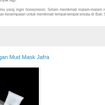
nyak lagi.
mu yang ingin honeymoon. Selain menikmati malam-malam r
n kesempatan untuk menikmati tempat-tempat wisata di Bali.
gan Mud Mask Jafra