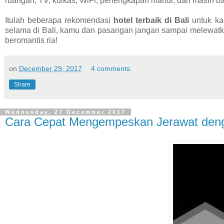
ruangan, TV, kulkas, WiFi, perlengkapan mandi, dan masih ba
Itulah beberapa rekomendasi
hotel terbaik di Bali
untuk ka
selama di Bali, kamu dan pasangan jangan sampai melewatka
beromantis ria!
on
December 29, 2017
4 comments:
Share
Wednesday, 27 December 2017
Cara Cepat Mengempeskan Jerawat den