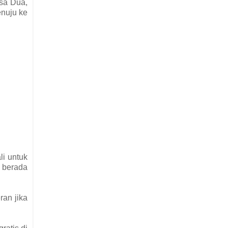
usa Dua,
enuju ke
li untuk
g berada
ran jika