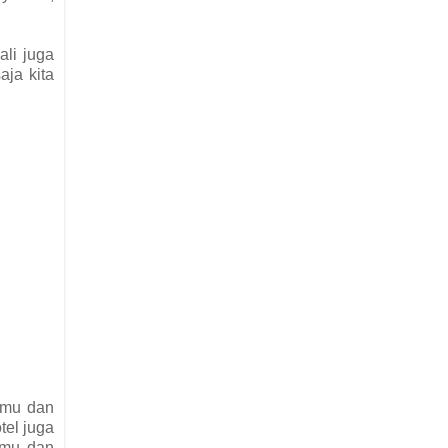
li juga
ja kita
kamu dan
tel juga
amu dan