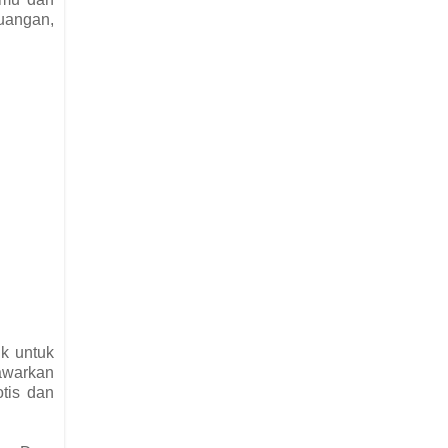
ruangan,
k untuk
awarkan
tis dan