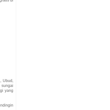
ratis di
g, Ubud,
 sungai
agi yang
endingin