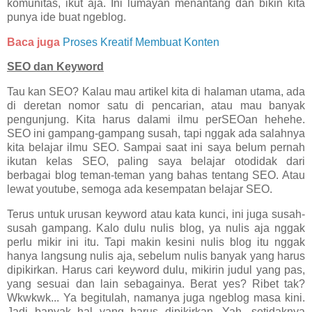
komunitas, ikut aja. Ini lumayan menantang dan bikin kita
punya ide buat ngeblog.
Baca juga
Proses Kreatif Membuat Konten
SEO dan Keyword
Tau kan SEO? Kalau mau artikel kita di halaman utama, ada
di deretan nomor satu di pencarian, atau mau banyak
pengunjung. Kita harus dalami ilmu perSEOan hehehe.
SEO ini gampang-gampang susah, tapi nggak ada salahnya
kita belajar ilmu SEO. Sampai saat ini saya belum pernah
ikutan kelas SEO, paling saya belajar otodidak dari
berbagai blog teman-teman yang bahas tentang SEO. Atau
lewat youtube, semoga ada kesempatan belajar SEO.
Terus untuk urusan keyword atau kata kunci, ini juga susah-
susah gampang. Kalo dulu nulis blog, ya nulis aja nggak
perlu mikir ini itu. Tapi makin kesini nulis blog itu nggak
hanya langsung nulis aja, sebelum nulis banyak yang harus
dipikirkan. Harus cari keyword dulu, mikirin judul yang pas,
yang sesuai dan lain sebagainya. Berat yes? Ribet tak?
Wkwkwk... Ya begitulah, namanya juga ngeblog masa kini.
Jadi banyak hal yang harus dipikirkan. Yah, setidaknya