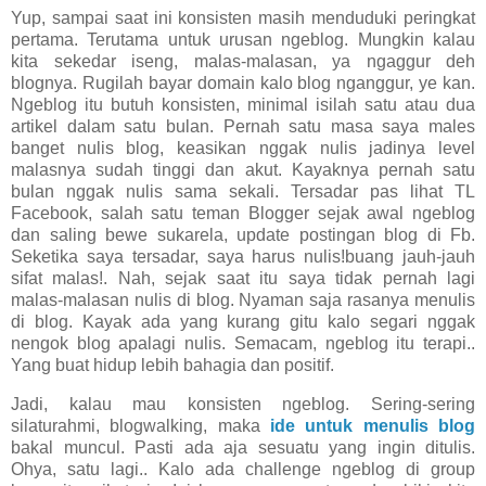
Yup, sampai saat ini konsisten masih menduduki peringkat
pertama. Terutama untuk urusan ngeblog. Mungkin kalau
kita sekedar iseng, malas-malasan, ya ngaggur deh
blognya. Rugilah bayar domain kalo blog nganggur, ye kan.
Ngeblog itu butuh konsisten, minimal isilah satu atau dua
artikel dalam satu bulan. Pernah satu masa saya males
banget nulis blog, keasikan nggak nulis jadinya level
malasnya sudah tinggi dan akut. Kayaknya pernah satu
bulan nggak nulis sama sekali. Tersadar pas lihat TL
Facebook, salah satu teman Blogger sejak awal ngeblog
dan saling bewe sukarela, update postingan blog di Fb.
Seketika saya tersadar, saya harus nulis!buang jauh-jauh
sifat malas!. Nah, sejak saat itu saya tidak pernah lagi
malas-malasan nulis di blog. Nyaman saja rasanya menulis
di blog. Kayak ada yang kurang gitu kalo segari nggak
nengok blog apalagi nulis. Semacam, ngeblog itu terapi..
Yang buat hidup lebih bahagia dan positif.
Jadi, kalau mau konsisten ngeblog. Sering-sering
silaturahmi, blogwalking, maka
ide untuk menulis blog
bakal muncul. Pasti ada aja sesuatu yang ingin ditulis.
Ohya, satu lagi.. Kalo ada challenge ngeblog di group