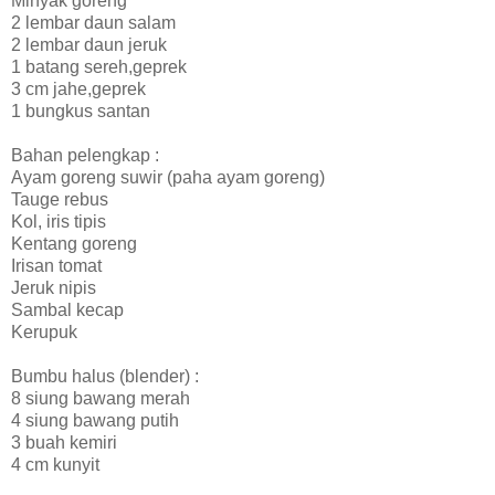
Minyak goreng
2 lembar daun salam
2 lembar daun jeruk
1 batang sereh,geprek
3 cm jahe,geprek
1 bungkus santan
Bahan pelengkap :
Ayam goreng suwir (paha ayam goreng)
Tauge rebus
Kol, iris tipis
Kentang goreng
Irisan tomat
Jeruk nipis
Sambal kecap
Kerupuk
Bumbu halus (blender) :
8 siung bawang merah
4 siung bawang putih
3 buah kemiri
4 cm kunyit