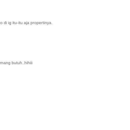
i ig itu-itu aja propertinya.
ang butuh..hihiii