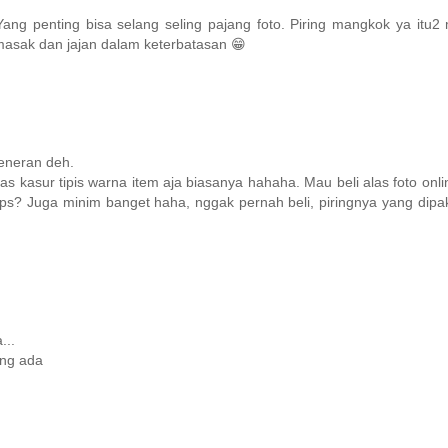
ng penting bisa selang seling pajang foto. Piring mangkok ya itu2 
asak dan jajan dalam keterbatasan 😁
eneran deh.
as kasur tipis warna item aja biasanya hahaha. Mau beli alas foto onl
ps? Juga minim banget haha, nggak pernah beli, piringnya yang dipak
...
ang ada