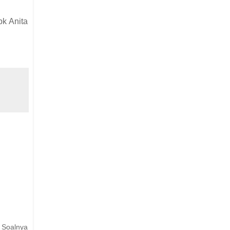
bk Anita
D Soalnya