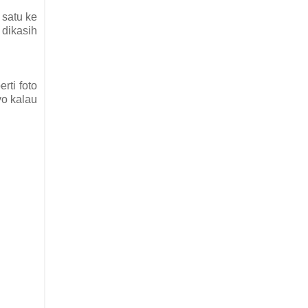
 satu ke
 dikasih
rti foto
yo kalau