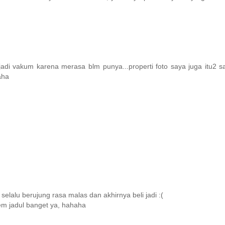
di vakum karena merasa blm punya...properti foto saya juga itu2 sa
aha
selalu berujung rasa malas dan akhirnya beli jadi :(
em jadul banget ya, hahaha