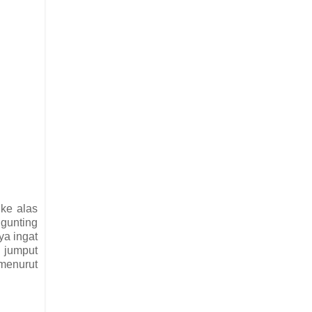
 ke alas
 gunting
ya ingat
 jumput
 menurut