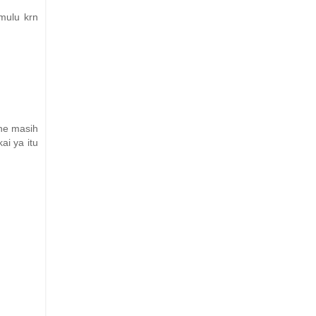
mulu krn
ine masih
ai ya itu