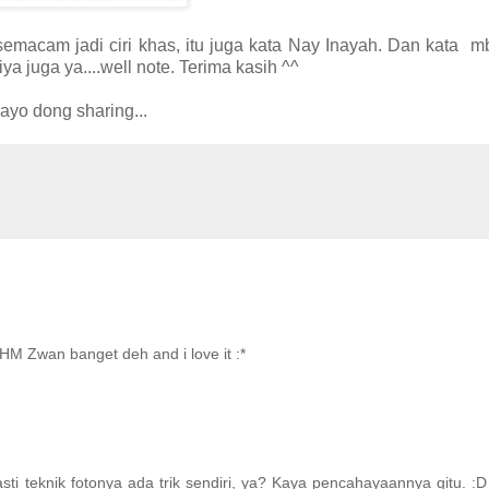
 semacam jadi ciri khas, itu juga kata Nay Inayah. Dan kata m
juga ya....well note. Terima kasih ^^
yo dong sharing...
 HM Zwan banget deh and i love it :*
asti teknik fotonya ada trik sendiri, ya? Kaya pencahayaannya gitu. :