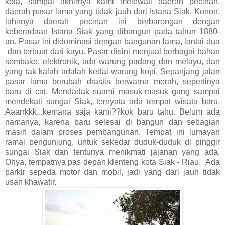
kota, sampai akhirnya kami melewati daerah pecinan,
daerah pasar lama yang tidak jauh dari Istana Siak. Konon,
lahirnya daerah pecinan ini berbarengan dengan
keberadaan Istana Siak yang dibangun pada tahun 1880-
an. Pasar ini didominasi dengan bangunan lama, lantai dua
dan terbuat dari kayu. Pasar disini menjual berbagai bahan
sembako, elektronik, ada warung padang dan melayu, dan
yang tak kalah adalah kedai warung kopi. Sepanjang jalan
pasar lama berubah drastis berwarna merah, sepertinya
baru di cat. Mendadak suami masuk-masuk gang sampai
mendekati sungai Siak, ternyata ada tempat wisata baru.
Aaarrkkk...kemana saja kami??kok baru tahu. Belum ada
namanya, karena baru selesai di bangun dan sebagian
masih dalam proses pembangunan. Tempat ini lumayan
ramai pengunjung, untuk sekedar duduk-duduk di pinggir
sungai Siak dan tentunya menikmati jajanan yang ada.
Ohya, tempatnya pas depan klenteng kota Siak - Riau. Ada
parkir sepeda motor dan mobil, jadi yang dari jauh tidak
usah khawatir.