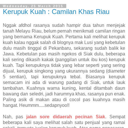
Wednesday, 25 March 2015
Kerupuk Kuah : Camilan Khas Riau
Nggak afdhol rasanya sudah hampir dua tahun menjejak
tanah Melayu Riau, belum pernah menikmati camilan ringan
yang bernama Kerupuk Kuah. Pertama kali melihat kerupuk
kuah kalau nggak salah di blognya mak Lusi yang kebetulan
dulu masih tinggal di Pekanbaru, sekarang sudah balik ke
Jawa. Kebetulan pas masih ngekos di Siak dulu, beberapa
kali sering dikasih kakak (panggilan untuk ibu kos) kerupuk
kuah. Tapi kerupuknya tidak yang lebar seperti yang sering
dijual, kerupuk singkong yang ukurannya sedang (diameter
5 sentian), tapi kerupuknya tebal. Biasanya kerupuk
semacam ini ada di warung padang di Siak, untuk lauk
tambahan. Kuahnya warna kuning, kental ditambah daun
bawang dan seledri, jadi harumnya khas, rasanya pun enak.
Paling asik di makan atau di cocol pas kuahnya masih
hangat. Heummm.....sedapnyoo!!
Nah, pas
jalan sore didaerah pecinan Siak
. Sempat
beberapa kali saya melihat salah satu penjual yang ramai