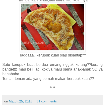
Tambahkan bihun,lalu tuang lagi kuahnya
Taddaaa...kerupuk kuah siap disantap^^
Satu kerupuk buat berdua emang nggak kurang??kurang
bangetttt, mau beli lagi kok ya malu sama anak-anak SD ya
hahahaha.
Teman-teman ada yang pernah makan kerupuk kuah??
****
on
March 25, 2015
31 comments: