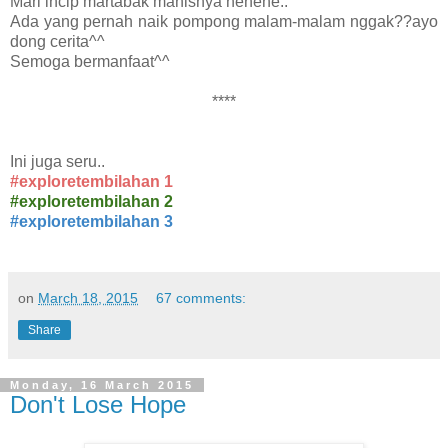
Mari incip martabak manisnya hehehe..
Ada yang pernah naik pompong malam-malam nggak??ayo
dong cerita^^
Semoga bermanfaat^^
****
Ini juga seru..
#exploretembilahan 1
#exploretembilahan 2
#exploretembilahan 3
on
March 18, 2015
67 comments:
Share
Monday, 16 March 2015
Don't Lose Hope