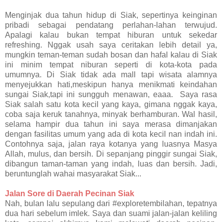
Menginjak dua tahun hidup di Siak, sepertinya keinginan
pribadi sebagai pendatang perlahan-lahan terwujud.
Apalagi kalau bukan tempat hiburan untuk sekedar
refreshing. Nggak usah saya ceritakan lebih detail ya,
mungkin teman-teman sudah bosan dan hafal kalau di Siak
ini minim tempat niburan seperti di kota-kota pada
umumnya. Di Siak tidak ada mall tapi wisata alamnya
menyejukkan hati,meskipun hanya menikmati keindahan
sungai Siak,tapi ini sungguh menawan, eaaa. Saya rasa
Siak salah satu kota kecil yang kaya, gimana nggak kaya,
coba saja keruk tanahnya, minyak berhamburan. Wal hasil,
selama hampir dua tahun ini saya merasa dimanjakan
dengan fasilitas umum yang ada di kota kecil nan indah ini.
Contohnya saja, jalan raya kotanya yang luasnya Masya
Allah, mulus, dan bersih. Di sepanjang pinggir sungai Siak,
dibangun taman-taman yang indah, luas dan bersih. Jadi,
beruntunglah wahai masyarakat Siak...
Jalan Sore di Daerah Pecinan Siak
Nah, bulan lalu sepulang dari #exploretembilahan, tepatnya
dua hari sebelum imlek. Saya dan suami jalan-jalan keliling