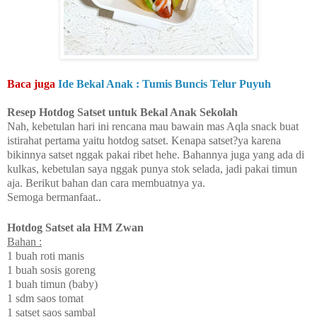
Baca juga
Ide Bekal Anak : Tumis Buncis Telur Puyuh
Resep Hotdog Satset untuk Bekal Anak Sekolah
Nah, kebetulan hari ini rencana mau bawain mas Aqla snack buat
istirahat pertama yaitu hotdog sat
set. Kenapa satset?ya karena
bikinnya satset nggak pakai ribet hehe. Bahannya juga yang ada di
kulkas, kebetulan saya nggak punya stok selada, jadi pakai timun
aja. Berikut bahan dan cara membuatnya ya.
Semoga bermanfaat..
Hotdog Satset ala HM Zwan
Bahan :
1 buah roti manis
1 buah sosis goreng
1 buah timun (baby)
1 sdm saos tomat
1 satset saos sambal