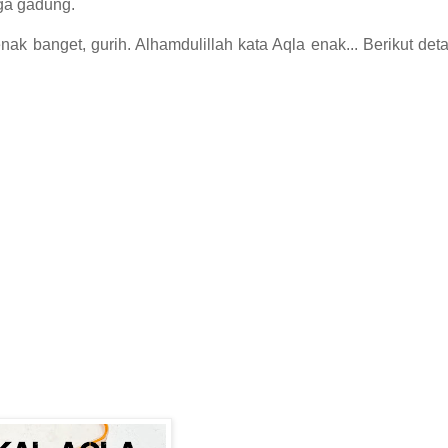
ga gadung.
k banget, gurih. Alhamdulillah kata Aqla enak... Berikut deta