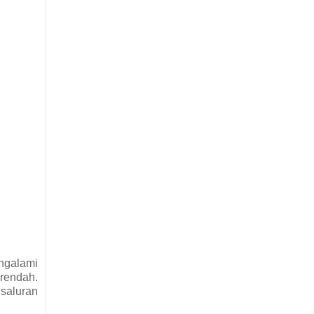
ngalami
rendah.
 saluran