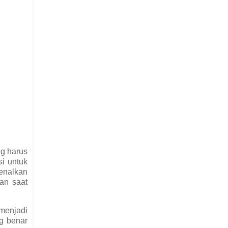
ng harus
i untuk
genalkan
an saat
menjadi
ng benar