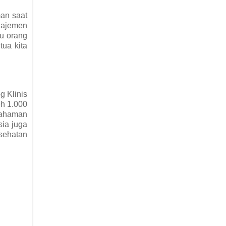
an saat
anajemen
lu orang
tua kita
g Klinis
eh 1.000
emahaman
ia juga
sehatan