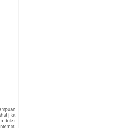
erempuan
hal jika
produksi
nternet,