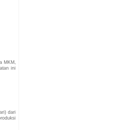
ya MKM,
atan ini
ri) dari
roduksi