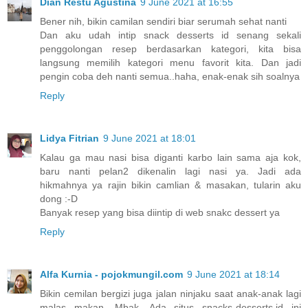
Dian Restu Agustina
9 June 2021 at 16:55
Bener nih, bikin camilan sendiri biar serumah sehat nanti
Dan aku udah intip snack desserts id senang sekali
penggolongan resep berdasarkan kategori, kita bisa
langsung memilih kategori menu favorit kita. Dan jadi
pengin coba deh nanti semua..haha, enak-enak sih soalnya
Reply
Lidya Fitrian
9 June 2021 at 18:01
Kalau ga mau nasi bisa diganti karbo lain sama aja kok,
baru nanti pelan2 dikenalin lagi nasi ya. Jadi ada
hikmahnya ya rajin bikin camlian & masakan, tularin aku
dong :-D
Banyak resep yang bisa diintip di web snakc dessert ya
Reply
Alfa Kurnia - pojokmungil.com
9 June 2021 at 18:14
Bikin cemilan bergizi juga jalan ninjaku saat anak-anak lagi
malas makan, Mbak. Ada situs snacks-desserts.id ini