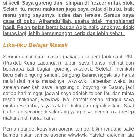
si kecil. Saya goreng dan simpan di frezeer untuk stok.
Selain itu, menu makanan juga saya catat di buku, baik
menu yang sayurnya ludes dan tersisa. Semua saya
catat di buku. Alhamdulillah, usaha tidak menghianati
hasil. Pelan-pelan berat badan Aqla naik, anaknya tidak
lemas lagi, lebih bersemangat, ceria dan lebih sehat.
Lika-liku Belajar Masak
Seumur-umur baru masak makanan seperti lauk saat PKL
(Praktek Kerja Lapangan) itupun saya hanya melihat dan
beberapa kali bagian goreng, wkwkwk. Setelah menikah
baru deh bingung sendiri. Bingung karena nggak tau harus
mulai dari mana masaknya, wkwkwk. Kebetulan waktu itu
setelah menikah saya langsung di boyong ke Batam, jadi
setiap hari minggu jadwal saya adalah telpon ibu dan minta
resep makanan, wkwkwk. Iya, hampir setiap minggu saya
minta resep ibu, saya catat di buku dan dipraktekkan. Saat
itu belum secanggih sekarang yang bisa menemukan resep
makanan dimana-mana.
Pernah banget keasinan goreng tempe, bikin rendang pake
bumbu instan sampe gosong wkwkwk. Yaiylah didiemin aja