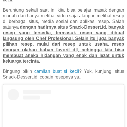
Beruntung sekali saat ini kita bisa belajar masak dengan
mudah dari hanya melihat video saja ataupun melihat resep
di berbagai situs, media sosial dan aplikasi resep. Salah
satunya
dengan hadirnya situs Snack-Dessert.id, banyak
resep yang tersedia, termasuk resep yang dibuat
langsung oleh Chef Profesional. Selain itu juga banyak
pilihan resep, mulai dari resep untuk usaha, resep
dengan olahan bahan favorit dll, sehingga kita bisa
membuat aneka hidangan yang enak dan lezat untuk
keluarga tercinta
.
Bingung bikin
camilan buat si kecil
? Yuk, kunjungi situs
Snack-Dessert.id, cobain resepnya ya...