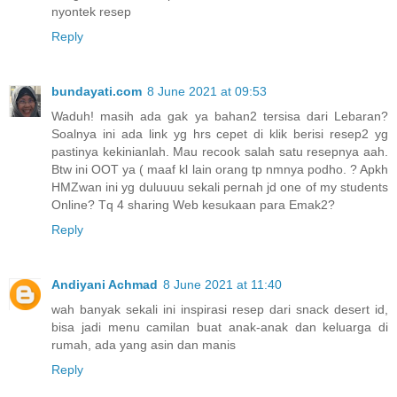
nyontek resep
Reply
bundayati.com
8 June 2021 at 09:53
Waduh! masih ada gak ya bahan2 tersisa dari Lebaran?
Soalnya ini ada link yg hrs cepet di klik berisi resep2 yg
pastinya kekinianlah. Mau recook salah satu resepnya aah.
Btw ini OOT ya ( maaf kl lain orang tp nmnya podho. ? Apkh
HMZwan ini yg duluuuu sekali pernah jd one of my students
Online? Tq 4 sharing Web kesukaan para Emak2?
Reply
Andiyani Achmad
8 June 2021 at 11:40
wah banyak sekali ini inspirasi resep dari snack desert id,
bisa jadi menu camilan buat anak-anak dan keluarga di
rumah, ada yang asin dan manis
Reply