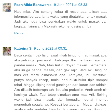
Rach Alida Bahaweres
9 June 2021 at 08:33
Halo mba. Aku senang kalau di resep ada tulisan atau
informasi berapa lama waktu yang dbutuhkan untuk masak.
Jadi aku juga bisa perkirakan waktu untuk masak dan
kegiatan lainnya :) Makasih rekomendasinya mba
Reply
Katerina S.
9 June 2021 at 09:31
Baca cerita mbak Iis di awal nikah bingung mau masak apa,
aku jadi ingat pas awal nikah juga. Ibu mertuaku rajin dan
pandai masak. Nah, Mas Arif itu doyan makan. Sementara,
aku ini ga pandai masak, dan gak rajin. Jadi aku bingung
mas Arif mesti dimasakin apa. Ternyata, ibu mertuaku
punya banyak resep, mulai dari buku-buku tipis sampai
tebal, hingga kliping berisi guntingan dari koran dan tabloid.
Aku dikasih beberapa tuh, lalu aku praktekin. Aneh-aneh sih
hasilnya wkwk. Tapi tetep dimakan ama mas Arif. Seiring
waktu jadi bisa masak, dan kemudian dunai internet
mengubah segalanya. Resep2 bertaburan. Mudah diakses,
apalagi ada youtube, bisa liat langsung caranya. Sungguh