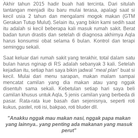
Akhir tahun 2015 hadir buah hati tercinta. Dari situlah
tantangan menjadi ibu baru mulai terasa, apalagi saat si
kecil usia 2 tahun dan mengalami mogok makan (GTM
Gerakan Tutup Mulut). Selain itu, yang bikin kami sedih saat
itu adalah si kecil beberapa kali masuk rumah sakit. Berat
badan turun drastis dan setelah di diagnosa akhirnya Aqla
harus konsumsi obat selama 6 bulan. Kontrol dan terapi
seminggu sekali.
Saat keluar dari rumah sakit yang terakhir, total dalam satu
bulan harus nginap di RS adalah sebanyak 3 kali. Setelah
kejadian itu, setiap hari saya bikin jadwal "
meal plan
" buat si
kecil. Mulai dari menu sarapan, makan malam sampai
mencatat camilan yang dia makan atau yang nggak
disentuh sama sekali. Kebetulan setiap hari saya beli
camilan khusus untuk Aqla, 5 jenis camilan yang berbeda di
pasar. Rata-rata kue basah dan sejenisnya, seperti roti
kukus, pastel, roti isi, bakpao, roti bluder dll.
"Anakku nggak mau makan nasi, nggak papa makan
yang lainnya.. yang penting ada makanan yang masuk
perut"