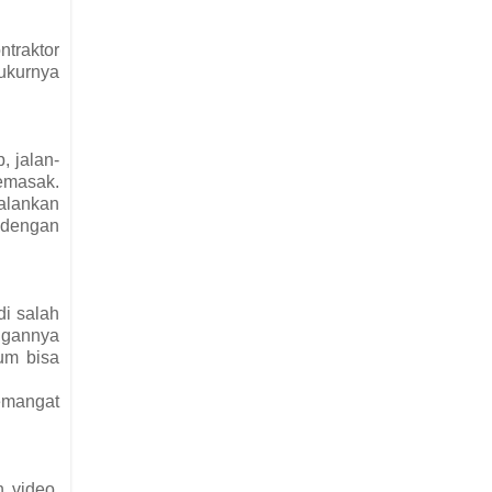
ntraktor
yukurnya
, jalan-
emasak.
jalankan
n dengan
di salah
ngannya
um bisa
emangat
n video,