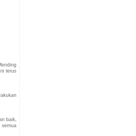
 Mending
ni terus
lakukan
an baik,
, semua