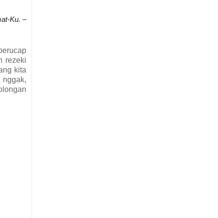
at-Ku. –
berucap
h rezeki
ang kita
 nggak,
golongan