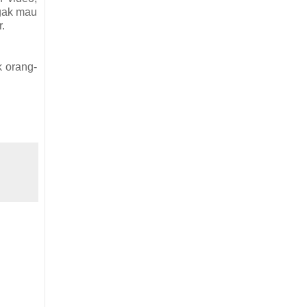
ggak mau
r.
k orang-