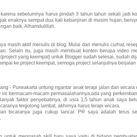
karena sebelumnya harus pindah 3 tahun tahun sekali jadi ko
gak enaknya sempat dua kali kebanjiran di musim hujan, bers
engan baik. Alhamdulillah.
 masih aktif menulis di blog. Mulai dari menulis curhat, resep
jaan. Selain itu, juga masih membuat konten berupa video m
 (project yang keempat) untuk Blogger sudah selesai, sudah di
mpai ke project keempat, semoga project selanjutnya berjala
ang - Purwakarta untung ngantar anak terapi jalan dan wicara 
atur ini bermacam-macam permasalahannya,ada yang perkemba
Banyak faktor penyebabnya, di usia 1,5 tahun anak saya bel
 bicaranya tergolong lambat, akhirnya harus terapi wicara.
i dan bicaranya juga cukup lancar. PR saya adalah terus s
.
tan untuk mengasah skill baru saya yaitu di bidang pembuata