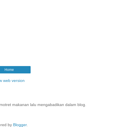
Home
w web version
motret makanan lalu mengabadikan dalam blog.
red by
Blogger
.