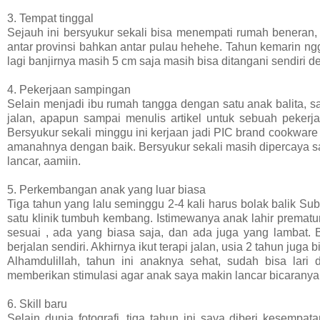
3. Tempat tinggal
Sejauh ini bersyukur sekali bisa menempati rumah beneran, 
antar provinsi bahkan antar pulau hehehe. Tahun kemarin ng
lagi banjirnya masih 5 cm saja masih bisa ditangani sendiri d
4. Pekerjaan sampingan
Selain menjadi ibu rumah tangga dengan satu anak balita, saya
jalan, apapun sampai menulis artikel untuk sebuah peker
Bersyukur sekali minggu ini kerjaan jadi PIC brand cookware
amanahnya dengan baik. Bersyukur sekali masih dipercaya sa
lancar, aamiin.
5. Perkembangan anak yang luar biasa
Tiga tahun yang lalu seminggu 2-4 kali harus bolak balik Sub
satu klinik tumbuh kembang. Istimewanya anak lahir prem
sesuai , ada yang biasa saja, dan ada juga yang lambat. 
berjalan sendiri. Akhirnya ikut terapi jalan, usia 2 tahun juga
Alhamdulillah, tahun ini anaknya sehat, sudah bisa lar
memberikan stimulasi agar anak saya makin lancar bicaranya
6. Skill baru
Selain dunia fotografi, tiga tahun ini saya diberi kesempa