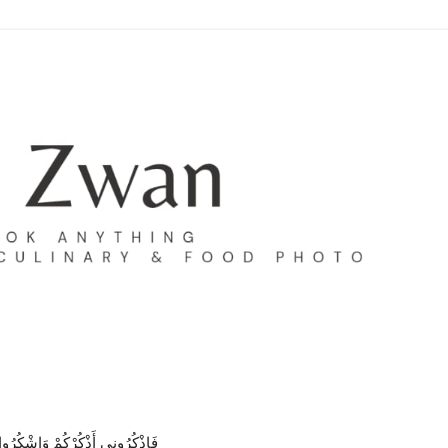
فَاذْكُرُونِي أَذْكُرْكُمْ وَاشْكُرُوا