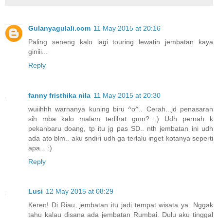
Gulanyagulali.com
11 May 2015 at 20:16
Paling seneng kalo lagi touring lewatin jembatan kaya
giniii...
Reply
fanny fristhika nila
11 May 2015 at 20:30
wuiihhh warnanya kuning biru ^o^.. Cerah...jd penasaran
sih mba kalo malam terlihat gmn? :) Udh pernah k
pekanbaru doang, tp itu jg pas SD.. nth jembatan ini udh
ada ato blm.. aku sndiri udh ga terlalu inget kotanya seperti
apa... :)
Reply
Lusi
12 May 2015 at 08:29
Keren! Di Riau, jembatan itu jadi tempat wisata ya. Nggak
tahu kalau disana ada jembatan Rumbai. Dulu aku tinggal