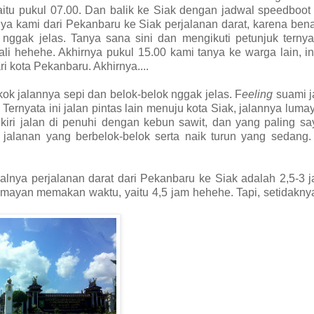
tu pukul 07.00. Dan balik ke Siak dengan jadwal speedboot 
nya kami dari Pekanbaru ke Siak perjalanan darat, karena ben
r nggak jelas. Tanya sana sini dan mengikuti petunjuk ternya
ali hehehe. Akhirnya pukul 15.00 kami tanya ke warga lain, i
ri kota Pekanbaru. Akhirnya....
kok jalannya sepi dan belok-belok nggak jelas. F
eeling
suami j
Ternyata ini jalan pintas lain menuju kota Siak, jalannya luma
kiri jalan di penuhi dengan kebun sawit, dan yang paling s
n jalanan yang berbelok-belok serta naik turun yang sedang
alnya perjalanan darat dari Pekanbaru ke Siak adalah 2,5-3 j
 lumayan memakan waktu, yaitu 4,5 jam hehehe. Tapi, setidakn