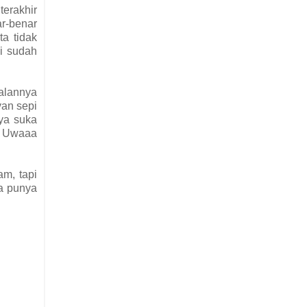
terakhir
ar-benar
ta tidak
ni sudah
alannya
yan sepi
aya suka
. Uwaaa
am, tapi
ya punya