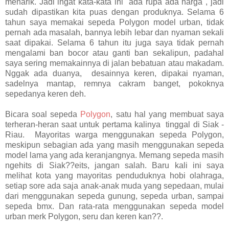
menarik. Jadi ingat kata-kata ini "ada rupa ada harga", jadi
sudah dipastikan kita puas dengan produknya. Selama 6
tahun saya memakai sepeda Polygon model urban, tidak
pernah ada masalah, bannya lebih lebar dan nyaman sekali
saat dipakai. Selama 6 tahun itu juga saya tidak pernah
mengalami ban bocor atau ganti ban sekalipun, padahal
saya sering memakainnya di jalan bebatuan atau makadam.
Nggak ada duanya, desainnya keren, dipakai nyaman,
sadelnya mantap, remnya cakram banget, pokoknya
sepedanya keren deh.
Bicara soal sepeda
Polygon
, satu hal yang membuat saya
terheran-heran saat untuk pertama kalinya tinggal di Siak -
Riau. Mayoritas warga menggunakan sepeda Polygon,
meskipun sebagian ada yang masih menggunakan sepeda
model lama yang ada keranjangnya. Memang sepeda masih
ngehits di Siak??eits, jangan salah. Baru kali ini saya
melihat kota yang mayoritas penduduknya hobi olahraga,
setiap sore ada saja anak-anak muda yang sepedaan, mulai
dari menggunakan sepeda gunung, sepeda urban, sampai
sepeda bmx. Dan rata-rata menggunakan sepeda model
urban merk Polygon, seru dan keren kan??.