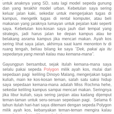
untuk anaknya yang SD, satu lagi model sepeda gunung
dan yang terakhir model urban. Kebetulan saya sering
keluar jalan kaki, sekedar untuk mengerjakan tugas di
kampus, mengetik tugas di rental komputer, atau beli
makanan yang jaraknya lumayan untuk pejalan kaki seperti
saya. Kebetulan kos-kosan saya jauh dari tempat yang
strategis, jadi harus jalan ke depan kampus atau ke
belakang asrama kampus jika mencari makan. Ayah kos
sering lihat saya jalan, akhirnya saat kami menonton tv di
ruang tengah, beliau bilang ke saya
"Dek, pakai aja itu
sepedanya yang merah kalau mau kemana-mana".
Gayungpun bersambut, sejak itulah kemana-mana saya
selalu pakai sepeda
Polygon
milik ayah kos, mulai dari
sepedaan pagi keliling Dinoyo Malang, mengerjakan tugas
kuliah, main ke kos-kosan teman, salah satu saksi hidup
saya sepedaan kemana-mana adalah Miss Rochma hehe,
sekedar keliling kampus sampai mencari makan. Seringnya
jika libur kuliah, saya sering janjian atau kadang dijemput
teman-taman untuk seru-seruan sepedaan pagi. Selama 6
tahun itulah hari-hari saya ditemani dengan sepeda Polygon
milik ayah kos, kebanyakan teman-teman mengira kalau