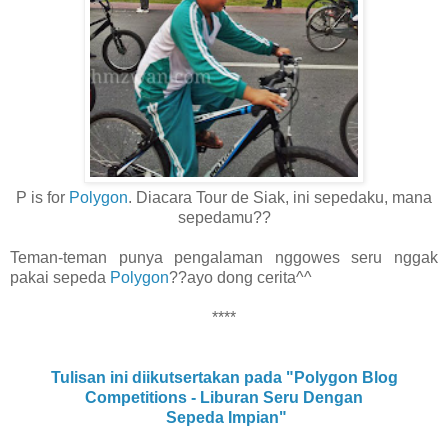
P is for
Polygon
. Diacara Tour de Siak, ini sepedaku, mana
sepedamu??
Teman-teman punya pengalaman nggowes seru nggak
pakai sepeda
Polygon
??ayo dong cerita^^
****
Tulisan ini diikutsertakan pada "Polygon Blog
Competitions - Liburan Seru Dengan
Sepeda Impian"