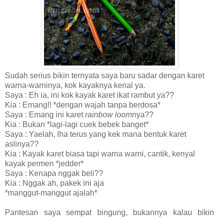
Sudah serius bikin ternyata saya baru sadar dengan karet
warna-warninya, kok kayaknya kenal ya.
Saya : Eh ia, ini kok kayak karet ikat rambut ya??
Kia : Emang!! *dengan wajah tanpa berdosa*
Saya : Emang ini karet
rainbow loom
nya??
Kia : Bukan *lagi-lagi cuek bebek banget*
Saya : Yaelah, lha terus yang kek mana bentuk karet
aslinya??
Kia : Kayak karet biasa tapi warna warni, cantik, kenyal
kayak permen *jedder*
Saya : Kenapa nggak beli??
Kia : Nggak ah, pakek ini aja
*manggut-manggut ajalah*
Pantesan saya sempat bingung, bukannya kalau bikin