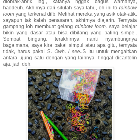
diobrak-abrik lagi, katanya nggak bagus warnanya,
haddeuh. Akhirnya dari situlah saya tahu, oh ini to
rainbow
loom
yang terkenal difb. Melihat mereka yang asik otak-atik,
sayapun tak kalah penasaran, akhirnya diajarin. Ternyata
gampang loh membuat gelang
rainbow loom,
saya belajar
bikin yang dasar atau bisa dibilang yang paling simpel.
Sempat bingung, terakhirnya nanti nyambungnya
bagaimana, saya kira pakai simpul atau apa gitu, ternyata
tidak, harus pakai S.
Owh, I see..
S itu untuk mengaitkan
antara ujung satu dengan yang lainnya, tinggal dicantolin
aja, jadi deh.