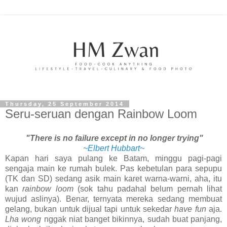
Thursday, 25 September 2014
Seru-seruan dengan Rainbow Loom
"There is no failure except in no longer trying"
~Elbert Hubbart~
Kapan hari saya pulang ke Batam, minggu pagi-pagi
sengaja main ke rumah bulek. Pas kebetulan para sepupu
(TK dan SD) sedang asik main karet warna-warni, aha, itu
kan
rainbow loom
(sok tahu padahal belum pernah lihat
wujud aslinya). Benar, ternyata mereka sedang membuat
gelang, bukan untuk dijual tapi untuk sekedar
have fun
aja.
Lha wong
nggak niat banget bikinnya, sudah buat panjang,