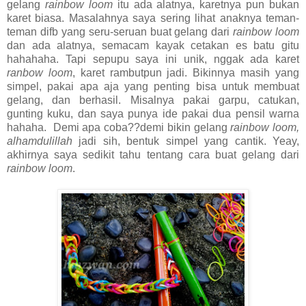
gelang
rainbow loom
itu ada alatnya, karetnya pun bukan
karet biasa. Masalahnya saya sering lihat anaknya teman-
teman difb yang seru-seruan buat gelang dari
rainbow loom
dan ada alatnya, semacam kayak cetakan es batu gitu
hahahaha. Tapi sepupu saya ini unik, nggak ada karet
ranbow loom
, karet rambutpun jadi. Bikinnya masih yang
simpel, pakai apa aja yang penting bisa untuk membuat
gelang, dan berhasil. Misalnya pakai garpu, catukan,
gunting kuku, dan saya punya ide pakai dua pensil warna
hahaha. Demi apa coba??demi bikin gelang
rainbow loom,
alhamdulillah
jadi sih, bentuk simpel yang cantik. Yeay,
akhirnya saya sedikit tahu tentang cara buat gelang dari
rainbow loom
.