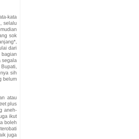
ta-kata
, selalu
kemudian
ang sok
anjang*,
lai dari
i bagian
a segala
 Bupati,
nnya sih
ng belum
an atau
ret plus
ng aneh-
uga ikut
ya boleh
terobati
aik juga