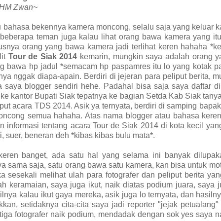
HM Zwan~
bahasa bekennya kamera moncong, selalu saja yang keluar ka
beberapa teman juga kalau lihat orang bawa kamera yang itu
nusnya orang yang bawa kamera jadi terlihat keren hahaha *
lit
Tour de Siak 2014
kemarin, mungkin saya adalah orang y
ng bawa hp jadul *semacam hp paspamres itu lo yang kotak p
 nggak diapa-apain. Berdiri di jejeran para peliput berita, mu
a saya blogger sendiri hehe. Padahal bisa saja saya daftar d
ng ke kantor Bupati Siak tepatnya ke bagian Setda Kab Siak tany
iput acara TDS 2014. Asik ya ternyata, berdiri di samping bapak
i moncong semua hahaha. Atas nama blogger atau bahasa kere
n informasi tentang acara Tour de Siak 2014 di kota kecil ya
, suer, beneran deh *kibas kibas bulu mata*.
 keren banget, ada satu hal yang selama ini banyak dilupak
ya sama saja, satu orang bawa satu kamera, kan bisa untuk mot
a sesekali melihat ulah para fotografer dan peliput berita ya
h keramaian, saya juga ikut, naik diatas podium juara, saya j
lnya kalau ikut gaya mereka, asik juga lo ternyata, dan hasiln
, setidaknya cita-cita saya jadi reporter "jejak petualang" 
a tiga fotografer naik podium, mendadak dengan sok yes saya n