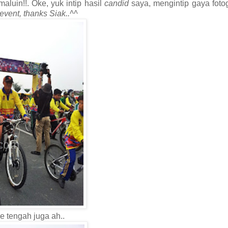
luin!!. Oke, yuk intip hasil
candid
saya, mengintip gaya fotog
 event, thanks Siak..^^
e tengah juga ah..