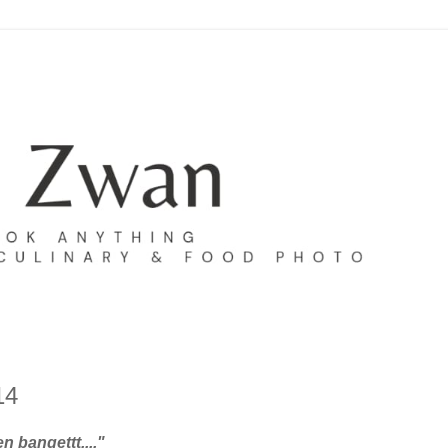
14
n bangettt...."