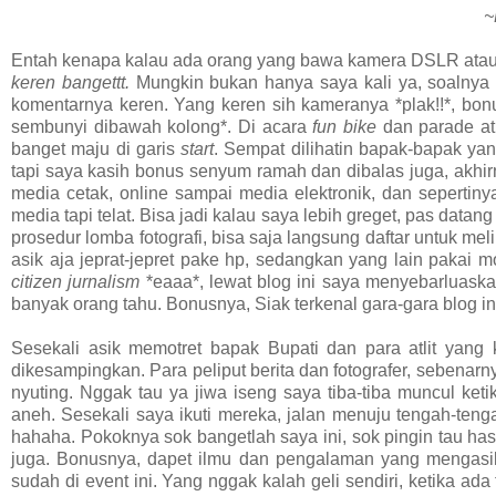
~
Entah kenapa kalau ada orang yang bawa kamera DSLR atau 
keren bangettt.
Mungkin bukan hanya saya kali ya, soalnya 
komentarnya keren. Yang keren sih kameranya *plak!!*, bo
sembunyi dibawah kolong*. Di acara
fun bike
dan parade at
banget maju di garis
start
. Sempat dilihatin bapak-bapak ya
tapi saya kasih bonus senyum ramah dan dibalas juga, akhirnya
media cetak, online sampai media elektronik, dan sepertiny
media tapi telat. Bisa jadi kalau saya lebih greget, pas data
prosedur lomba fotografi, bisa saja langsung daftar untuk mel
asik aja jeprat-jepret pake hp, sedangkan yang lain paka
citizen jurnalism
*eaaa*, lewat blog ini saya menyebarluaska
banyak orang tahu. Bonusnya, Siak terkenal gara-gara blog ini
Sesekali asik memotret bapak Bupati dan para atlit yang
dikesampingkan. Para peliput berita dan fotografer, sebenarn
nyuting. Nggak tau ya jiwa iseng saya tiba-tiba muncul ketik
aneh. Sesekali saya ikuti mereka, jalan menuju tengah-tenga
hahaha. Pokoknya sok bangetlah saya ini, sok pingin tau hasi
juga. Bonusnya, dapet ilmu dan pengalaman yang mengasikkan
sudah di event ini. Yang nggak kalah geli sendiri, ketika ad