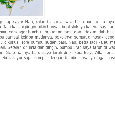
rap-urap sayur. Nah, kalau biasanya saya bikin bumbu urapny
 Tapi kali ini pingin bikin banyak buat stok, ya karena sayura
h satu cara agar bumbu urap tahan lama dan tidak mudah bas
mbu sampai kelapa mudanya, pokoknya semua dimasak deng
lau dikukus, sore bumbu sudah basi. Nah, beda lagi kalau m
n. Setelah ditumis dan dingin, bumbu urap saya taruh di wa
n. Sore harinya baru saya taruh di kulkas, Insya Allah ama
ngerebus sayur saja, campur dengan bumbu, rasanya juga mas