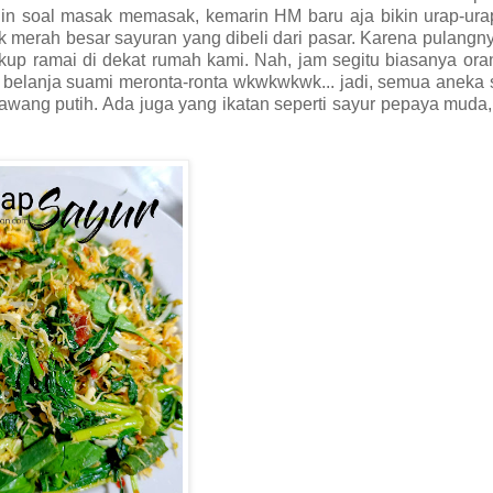
in soal masak memasak, kemarin HM baru aja bikin urap-urap
k merah besar sayuran yang dibeli dari pasar. Karena pulangn
ukup ramai di dekat rumah kami. Nah, jam segitu biasanya or
uri belanja suami meronta-ronta wkwkwkwk... jadi, semua aneka
bawang putih. Ada juga yang ikatan seperti sayur pepaya muda, 