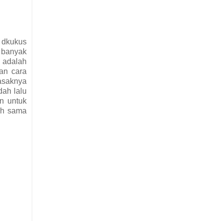
a dkukus
n banyak
i adalah
an cara
asaknya
dah lalu
n untuk
ih sama