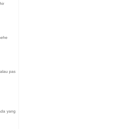
hir
hehe
alau pas
 ada yang