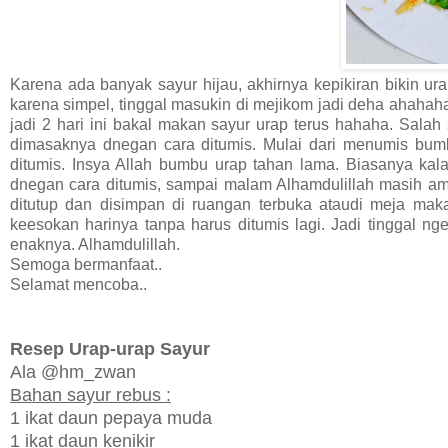
Karena ada banyak sayur hijau, akhirnya kepikiran bikin u
karena simpel, tinggal masukin di mejikom jadi deha ahahaha.
jadi 2 hari ini bakal makan sayur urap terus hahaha. Sala
dimasaknya dnegan cara ditumis. Mulai dari menumis bu
ditumis. Insya Allah bumbu urap tahan lama. Biasanya ka
dnegan cara ditumis, sampai malam Alhamdulillah masih ama
ditutup dan disimpan di ruangan terbuka ataudi meja maka
keesokan harinya tanpa harus ditumis lagi. Jadi tinggal 
enaknya. Alhamdulillah.
Semoga bermanfaat..
Selamat mencoba..
Resep Urap-urap Sayur
Ala @hm_zwan
Bahan sayur rebus :
1 ikat daun pepaya muda
1 ikat daun kenikir