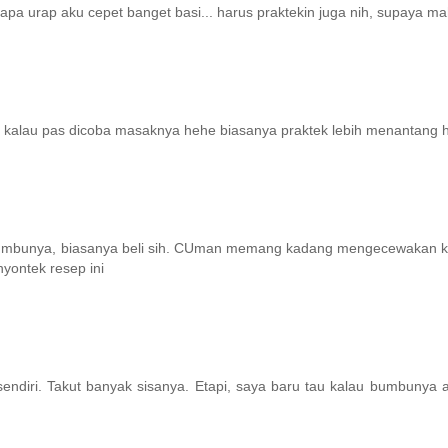
pa urap aku cepet banget basi... harus praktekin juga nih, supaya ma
eh kalau pas dicoba masaknya hehe biasanya praktek lebih menantang 
i bumbunya, biasanya beli sih. CUman memang kadang mengecewakan k
yontek resep ini
sendiri. Takut banyak sisanya. Etapi, saya baru tau kalau bumbunya