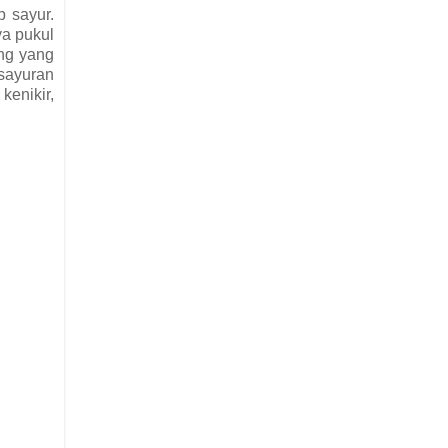
 sayur.
ya pukul
ang yang
 sayuran
kenikir,