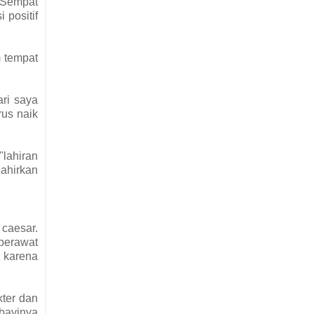
. Sempat
 positif
m tempat
ari saya
rus naik
"lahiran
lahirkan
 caesar.
 perawat
, karena
kter dan
 bayinya