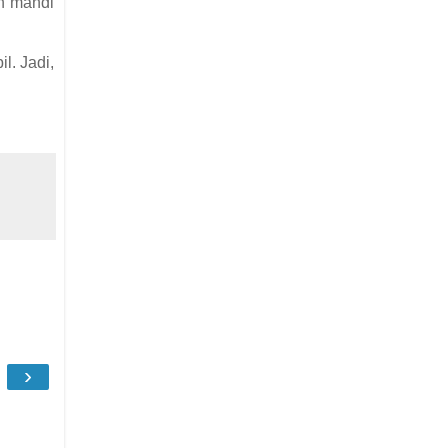
ah mandi
l. Jadi,
›