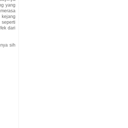
ang yang
a merasa
k kejang
 seperti
fek dari
inya sih