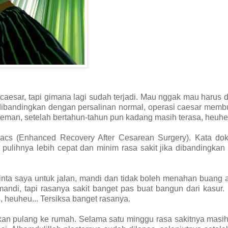
aesar, tapi gimana lagi sudah terjadi. Mau nggak mau harus 
 dibandingkan dengan persalinan normal, operasi caesar mem
teman, setelah bertahun-tahun pun kadang masih terasa, heuhe
eracs (Enhanced Recovery After Cesarean Surgery). Kata dok
 pulihnya lebih cepat dan minim rasa sakit jika dibandingka
nta saya untuk jalan, mandi dan tidak boleh menahan buang ai
mandi, tapi rasanya sakit banget pas buat bangun dari kasur
, heuheu... Tersiksa banget rasanya.
nkan pulang ke rumah. Selama satu minggu rasa sakitnya masih