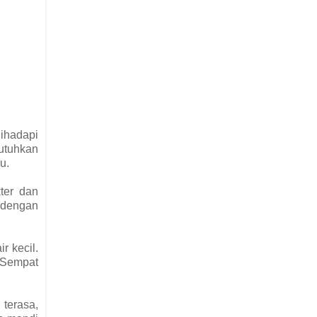
dihadapi
butuhkan
u.
ter dan
n dengan
r kecil.
. Sempat
 terasa,