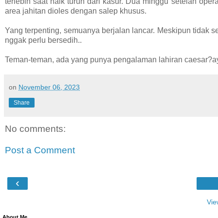
terlebih saat naik turun dari kasur. Dua minggu setelah oper
area jahitan dioles dengan salep khusus.
Yang terpenting, semuanya berjalan lancar. Meskipun tidak s
nggak perlu bersedih..
Teman-teman, ada yang punya pengalaman lahiran caesar?ay
on
November 06, 2023
Share
No comments:
Post a Comment
‹
Vie
About Me