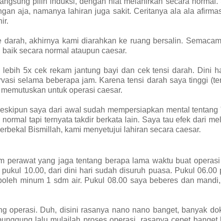
angsung pilih induksi, dengan niat melahirkan secara normal
angan aja, namanya lahiran juga sakit. Ceritanya ala ala afirmasi
ir.
e darah, akhirnya kami diarahkan ke ruang bersalin. Semaca
 baik secara normal ataupun caesar.
lebih 5x cek rekam jantung bayi dan cek tensi darah. Dini h
vasi selama beberapa jam. Karena tensi darah saya tinggi (te
 memutuskan untuk operasi caesar.
eskipun saya dari awal sudah mempersiapkan mental tentang 
ormal tapi ternyata takdir berkata lain. Saya tau efek dari me
erbekal Bismillah, kami menyetujui lahiran secara caesar.
m perawat yang jaga tentang berapa lama waktu buat operasi
 pukul 10.00, dari dini hari sudah disuruh puasa. Pukul 06.00
 boleh minum 1 sdm air. Pukul 08.00 saya beberes dan mandi
ng operasi. Duh, disini rasanya nano nano banget, banyak do
punggung lalu mulailah proses operasi, rasanya cepet banget