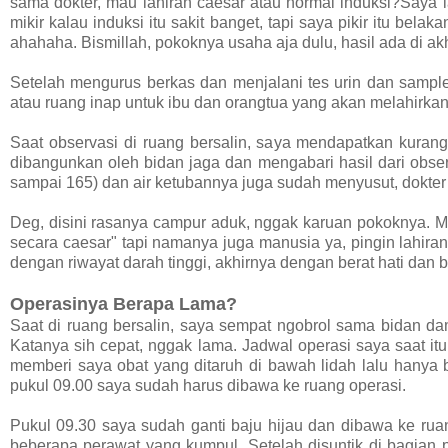
sama dokter, mau lahiran caesar atau normal induksi?Saya l
mikir kalau induksi itu sakit banget, tapi saya pikir itu belak
ahahaha. Bismillah, pokoknya usaha aja dulu, hasil ada di akh
Setelah mengurus berkas dan menjalani tes urin dan sampl
atau ruang inap untuk ibu dan orangtua yang akan melahirkan
Saat observasi di ruang bersalin, saya mendapatkan kurang 
dibangunkan oleh bidan jaga dan mengabari hasil dari obser
sampai 165) dan air ketubannya juga sudah menyusut, dokter
Deg, disini rasanya campur aduk, nggak karuan pokoknya. M
secara caesar" tapi namanya juga manusia ya, pingin lahiran n
dengan riwayat darah tinggi, akhirnya dengan berat hati dan b
Operasinya Berapa Lama?
Saat di ruang bersalin, saya sempat ngobrol sama bidan da
Katanya sih cepat, nggak lama. Jadwal operasi saya saat itu
memberi saya obat yang ditaruh di bawah lidah lalu hanya
pukul 09.00 saya sudah harus dibawa ke ruang operasi.
Pukul 09.30 saya sudah ganti baju hijau dan dibawa ke rua
beberapa perawat yang kumpul. Setelah disuntik di bagian 