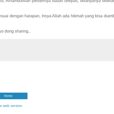
asi, Alhamdulillah plesternya sudah dilepas, selanjutnya setel
esuai dengan harapan, Insya Allah ada hikmah yang bisa diambi
o dong sharing..
Home
w web version