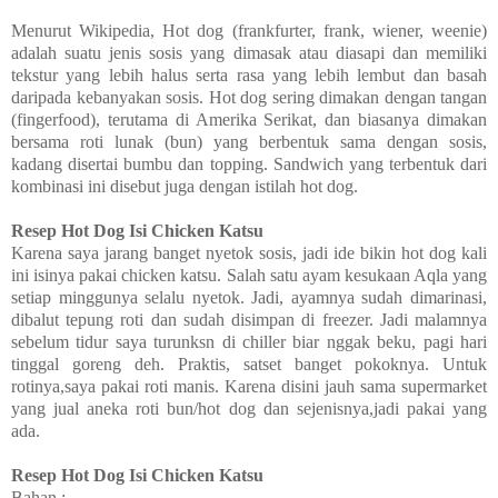
Menurut Wikipedia, Hot dog (frankfurter, frank, wiener, weenie)
adalah suatu jenis sosis yang dimasak atau diasapi dan memiliki
tekstur yang lebih halus serta rasa yang lebih lembut dan basah
daripada kebanyakan sosis. Hot dog sering dimakan dengan tangan
(fingerfood), terutama di Amerika Serikat, dan biasanya dimakan
bersama roti lunak (bun) yang berbentuk sama dengan sosis,
kadang disertai bumbu dan topping. Sandwich yang terbentuk dari
kombinasi ini disebut juga dengan istilah hot dog.
Resep Hot Dog Isi Chicken Katsu
Karena saya jarang banget nyetok sosis, jadi ide bikin hot dog kali
ini isinya pakai chicken katsu. Salah satu ayam kesukaan Aqla yang
setiap minggunya selalu nyetok. Jadi, ayamnya sudah dimarinasi,
dibalut tepung roti dan sudah disimpan di freezer. Jadi malamnya
sebelum tidur saya turunksn di chiller biar nggak beku, pagi hari
tinggal goreng deh. Praktis, satset banget pokoknya. Untuk
rotinya,saya pakai roti manis. Karena disini jauh sama supermarket
yang jual aneka roti bun/hot dog dan sejenisnya,jadi pakai yang
ada.
Resep Hot Dog Isi Chicken Katsu
Bahan :