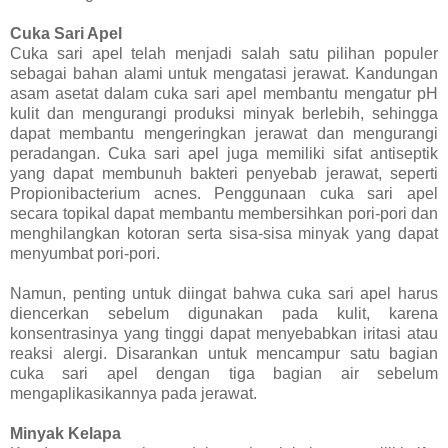
Cuka Sari Apel
Cuka sari apel telah menjadi salah satu pilihan populer
sebagai bahan alami untuk mengatasi jerawat. Kandungan
asam asetat dalam cuka sari apel membantu mengatur pH
kulit dan mengurangi produksi minyak berlebih, sehingga
dapat membantu mengeringkan jerawat dan mengurangi
peradangan. Cuka sari apel juga memiliki sifat antiseptik
yang dapat membunuh bakteri penyebab jerawat, seperti
Propionibacterium acnes. Penggunaan cuka sari apel
secara topikal dapat membantu membersihkan pori-pori dan
menghilangkan kotoran serta sisa-sisa minyak yang dapat
menyumbat pori-pori.
Namun, penting untuk diingat bahwa cuka sari apel harus
diencerkan sebelum digunakan pada kulit, karena
konsentrasinya yang tinggi dapat menyebabkan iritasi atau
reaksi alergi. Disarankan untuk mencampur satu bagian
cuka sari apel dengan tiga bagian air sebelum
mengaplikasikannya pada jerawat.
Minyak Kelapa