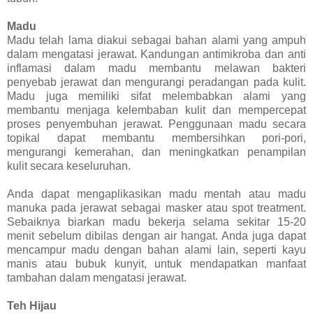
Madu
Madu telah lama diakui sebagai bahan alami yang ampuh
dalam mengatasi jerawat. Kandungan antimikroba dan anti
inflamasi dalam madu membantu melawan bakteri
penyebab jerawat dan mengurangi peradangan pada kulit.
Madu juga memiliki sifat melembabkan alami yang
membantu menjaga kelembaban kulit dan mempercepat
proses penyembuhan jerawat. Penggunaan madu secara
topikal dapat membantu membersihkan pori-pori,
mengurangi kemerahan, dan meningkatkan penampilan
kulit secara keseluruhan.
Anda dapat mengaplikasikan madu mentah atau madu
manuka pada jerawat sebagai masker atau spot treatment.
Sebaiknya biarkan madu bekerja selama sekitar 15-20
menit sebelum dibilas dengan air hangat. Anda juga dapat
mencampur madu dengan bahan alami lain, seperti kayu
manis atau bubuk kunyit, untuk mendapatkan manfaat
tambahan dalam mengatasi jerawat.
Teh Hijau