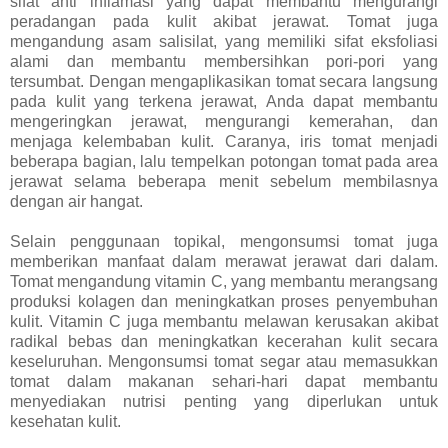
sifat anti inflamasi yang dapat membantu mengurangi
peradangan pada kulit akibat jerawat. Tomat juga
mengandung asam salisilat, yang memiliki sifat eksfoliasi
alami dan membantu membersihkan pori-pori yang
tersumbat. Dengan mengaplikasikan tomat secara langsung
pada kulit yang terkena jerawat, Anda dapat membantu
mengeringkan jerawat, mengurangi kemerahan, dan
menjaga kelembaban kulit. Caranya, iris tomat menjadi
beberapa bagian, lalu tempelkan potongan tomat pada area
jerawat selama beberapa menit sebelum membilasnya
dengan air hangat.
Selain penggunaan topikal, mengonsumsi tomat juga
memberikan manfaat dalam merawat jerawat dari dalam.
Tomat mengandung vitamin C, yang membantu merangsang
produksi kolagen dan meningkatkan proses penyembuhan
kulit. Vitamin C juga membantu melawan kerusakan akibat
radikal bebas dan meningkatkan kecerahan kulit secara
keseluruhan. Mengonsumsi tomat segar atau memasukkan
tomat dalam makanan sehari-hari dapat membantu
menyediakan nutrisi penting yang diperlukan untuk
kesehatan kulit.