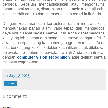
berbeda. Sebelum mengaplikasikan atau mengonsumsi
bahan alami tersebut, disarankan untuk melakukan uji coba
kecil terlebih dahulu dan memperhatikan reaksi kulit Anda.
Dengan kesabaran dan konsistensi dalam merawat kulit,
menggunakan bahan alami yang tepat, dan mengadopsi
gaya hidup sehat secara menyeluruh, Anda dapat mencapai
kulit yang lebih sehat dan mengatasi jerawat dengan efektif.
Jika ingin cepat hilang karna menganggu penampilan, Anda
bisa berkunjung ke klinik dokter kecantikan untuk dilakukan
perawatan. Sebelum peraawatan, wajah Anda akan di scan
dengan
computer vision
recognition
agar terlihat semua
masalah wajah Anda.
on
July 12, 2023
Share
1 comment: