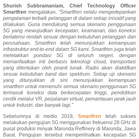
Shurish Subbramaniam, Chief Technology Officer
Smartfren
mengatakan,
“Smartfren selalu mengedepankan
pengalaman terbaik pelanggan di dalam setiap inisiatif yang
dilakukan. Guna mendukung semua skenario penggunaan
5G yang mewujudkan kecepatan, keamanan, dan koneksi
berlatensi rendah sesuai dengan kebutuhan pelanggan dan
perusahaan, Smartfren telah menunjukkan kemampuan
infrastruktur end-to-end dalam 5G kami. Smartfren juga telah
meletakkan pondasi 5G di seluruh negeri, dengan
memanfaatkan inti berbasis teknologi cloud, transportasi
yang ditentukan oleh piranti lunak. Radio akan diaktifkan
sesuai kebutuhan band dan spektrum. Setiap uji skenario
yang ditunjukkan di sini menunjukkan kemampuan
smartfren untuk memenuhi semua skenario penggunaan 5G
termasuk koneksi data berkecepatan tinggi, pendidikan
cerdik melalui VR, perjalanan virtual, pemantauan jarak jauh
untuk Industri, dan banyak lagi.”
Sebelumnya di medio 2019,
Smartfren
telah sukses
melakukan pengujian 5G menggunakan frekuensi 28 GHz di
pusat produksi minyak Marunda Reffinery di Marunda, Jawa
Barat. Pengujian tersebut memperlihatkan kecepatan 5G