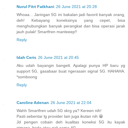
Nurul Fitri Fatkhani
26 June 2021 at 20:28
Whoaa... Jaringan 5G ini bakalan jadi favorit banyak orang,
deh! Kebayang koneksinya yang cepet, bisa
menghubungkan banyak perangkat dan bisa operasi jarak
jauh pulak! Smartfren manteeep!!
Reply
Idah Ceris
26 June 2021 at 20:45
Aku udah bayangin bangett. Apalagi punya HP baru yg
support 5G, gasabaar buat ngerasain signal 5G. HAHAHA.
*somboong
Reply
Caroline Adenan
26 June 2021 at 22:04
Wahh Smartfren udah 5G skrg ya? Kereen nih!
Pasti sebentar lg provider lain juga ikutan nih 😁
Jd pengen cobain deh kualitas koneksi 5G itu kayak
gimana, beda atau gak sama 4G.