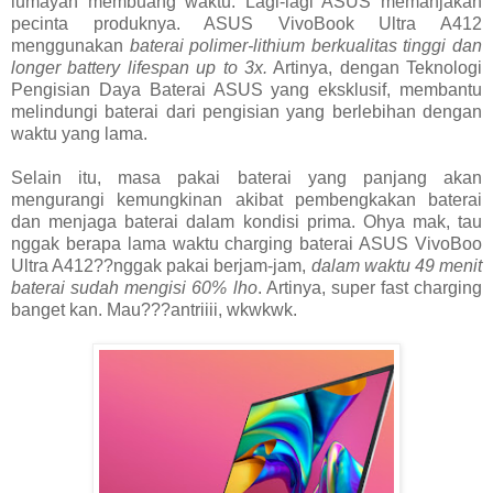
lumayan membuang waktu. Lagi-lagi ASUS memanjakan
pecinta produknya. ASUS VivoBook Ultra A412
menggunakan
baterai polimer-lithium berkualitas tinggi dan
longer battery lifespan up to 3x.
Artinya, dengan Teknologi
Pengisian Daya Baterai ASUS yang eksklusif, membantu
melindungi baterai dari pengisian yang berlebihan dengan
waktu yang lama.
Selain itu, masa pakai baterai yang panjang akan
mengurangi kemungkinan akibat pembengkakan baterai
dan menjaga baterai dalam kondisi prima. Ohya mak, tau
nggak berapa lama waktu charging baterai ASUS VivoBoo
Ultra A412??nggak pakai berjam-jam,
dalam waktu 49 menit
baterai sudah mengisi 60% lho
. Artinya, super fast charging
banget kan. Mau???antriiii, wkwkwk.