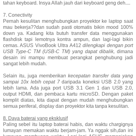
tahan keyboard. Insya Allah jauh dari keyboard geng deh....
7. Conectivity
Pernah kesulitan menghubungkan proyektor ke laptop saat
mau bekerja??dan sudah pasti otomatis bikin mood 100%
down ya. Kadang kita butuh transfer data menggunakan
flashdisk tapi lemotnya kontra ampun, dan lagi-lagi bikin
cemas. ASUS VivoBook Ultra A412
dilengkapi dengan port
USB Type-C TM (USB-C TM) yang dapat dibalik,
dimana
desain ini mampu membuat perangkat penghubung jadi
sangat lebih mudah.
Selain itu, juga
memberikan kecepatan transfer data yang
sampai 10x lebih cepat 7
daripada koneksi USB 2.0 yang
lebih lama. Ada juga port USB 3.1 Gen 1 dan USB 2.0,
output HDMI, dan pembaca kartu microSD. Dengan paket
komplit diatas, kita dapat dengan mudah menghubungkan
semua periferal, display dan proyektor kita tanpa kesulitan.
8. Daya baterai yang eksklusif
Paling sebel itu laptop baterai habis, dan waktu chargignya
lumayan memakan waktu berjam-jam. Ya nggak sih,dan ini