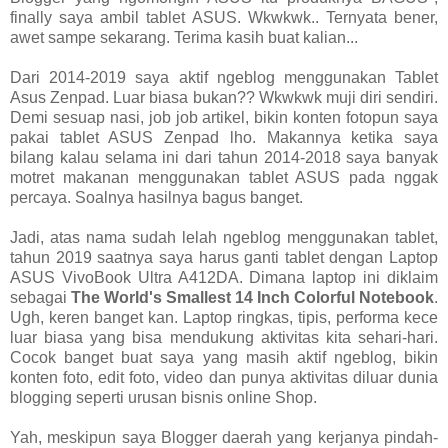
finally saya ambil tablet ASUS. Wkwkwk.. Ternyata bener,
awet sampe sekarang. Terima kasih buat kalian...
Dari 2014-2019 saya aktif ngeblog menggunakan Tablet
Asus Zenpad. Luar biasa bukan?? Wkwkwk muji diri sendiri.
Demi sesuap nasi, job job artikel, bikin konten fotopun saya
pakai tablet ASUS Zenpad lho. Makannya ketika saya
bilang kalau selama ini dari tahun 2014-2018 saya banyak
motret makanan menggunakan tablet ASUS pada nggak
percaya. Soalnya hasilnya bagus banget.
Jadi, atas nama sudah lelah ngeblog menggunakan tablet,
tahun 2019 saatnya saya harus ganti tablet dengan Laptop
ASUS VivoBook Ultra A412DA. Dimana laptop ini diklaim
sebagai
The World's Smallest 14 Inch Colorful Notebook
.
Ugh, keren banget kan. Laptop ringkas, tipis, performa kece
luar biasa yang bisa mendukung aktivitas kita sehari-hari.
Cocok banget buat saya yang masih aktif ngeblog, bikin
konten foto, edit foto, video dan punya aktivitas diluar dunia
blogging seperti urusan bisnis online Shop.
Yah, meskipun saya Blogger daerah yang kerjanya pindah-