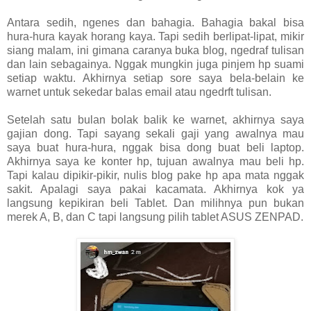
Antara sedih, ngenes dan bahagia. Bahagia bakal bisa
hura-hura kayak horang kaya. Tapi sedih berlipat-lipat, mikir
siang malam, ini gimana caranya buka blog, ngedraf tulisan
dan lain sebagainya. Nggak mungkin juga pinjem hp suami
setiap waktu. Akhirnya setiap sore saya bela-belain ke
warnet untuk sekedar balas email atau ngedrft tulisan.
Setelah satu bulan bolak balik ke warnet, akhirnya saya
gajian dong. Tapi sayang sekali gaji yang awalnya mau
saya buat hura-hura, nggak bisa dong buat beli laptop.
Akhirnya saya ke konter hp, tujuan awalnya mau beli hp.
Tapi kalau dipikir-pikir, nulis blog pake hp apa mata nggak
sakit. Apalagi saya pakai kacamata. Akhirnya kok ya
langsung kepikiran beli Tablet. Dan milihnya pun bukan
merek A, B, dan C tapi langsung pilih tablet ASUS ZENPAD.