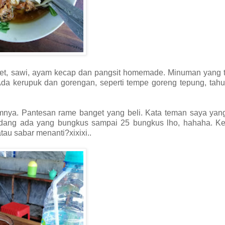
et, sawi, ayam kecap dan pangsit homemade. Minuman yang t
 Ada kerupuk dan gorengan, seperti tempe goreng tepung, tahu
yamnya. Pantesan rame banget yang beli. Kata teman saya ya
adang ada yang bungkus sampai 25 bungkus lho, hahaha. K
atau sabar menanti?xixixi..