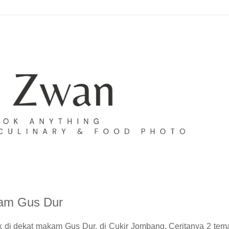
kam Gus Dur
ak di dekat makam Gus Dur, di Cukir Jombang. Ceritanya 2 t