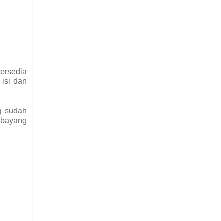
ersedia
 isi dan
ng sudah
ebayang