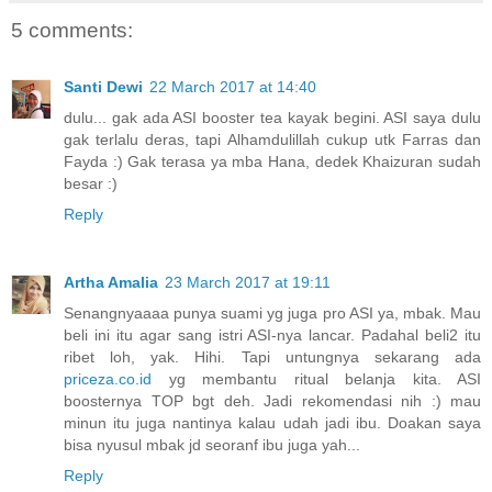
5 comments:
Santi Dewi
22 March 2017 at 14:40
dulu... gak ada ASI booster tea kayak begini. ASI saya dulu
gak terlalu deras, tapi Alhamdulillah cukup utk Farras dan
Fayda :) Gak terasa ya mba Hana, dedek Khaizuran sudah
besar :)
Reply
Artha Amalia
23 March 2017 at 19:11
Senangnyaaaa punya suami yg juga pro ASI ya, mbak. Mau
beli ini itu agar sang istri ASI-nya lancar. Padahal beli2 itu
ribet loh, yak. Hihi. Tapi untungnya sekarang ada
priceza.co.id
yg membantu ritual belanja kita. ASI
boosternya TOP bgt deh. Jadi rekomendasi nih :) mau
minun itu juga nantinya kalau udah jadi ibu. Doakan saya
bisa nyusul mbak jd seoranf ibu juga yah...
Reply