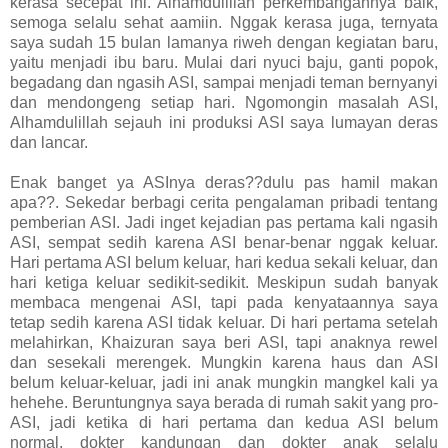
kerasa secepat ini. Alhamdulillah perkembangannya baik,
semoga selalu sehat aamiin. Nggak kerasa juga, ternyata
saya sudah 15 bulan lamanya riweh dengan kegiatan baru,
yaitu menjadi ibu baru. Mulai dari nyuci baju, ganti popok,
begadang dan ngasih ASI, sampai menjadi teman bernyanyi
dan mendongeng setiap hari. Ngomongin masalah ASI,
Alhamdulillah sejauh ini produksi ASI saya lumayan deras
dan lancar.
Enak banget ya ASInya deras??dulu pas hamil makan
apa??. Sekedar berbagi cerita pengalaman pribadi tentang
pemberian ASI. Jadi inget kejadian pas pertama kali ngasih
ASI, sempat sedih karena ASI benar-benar nggak keluar.
Hari pertama ASI belum keluar, hari kedua sekali keluar, dan
hari ketiga keluar sedikit-sedikit. Meskipun sudah banyak
membaca mengenai ASI, tapi pada kenyataannya saya
tetap sedih karena ASI tidak keluar. Di hari pertama setelah
melahirkan, Khaizuran saya beri ASI, tapi anaknya rewel
dan sesekali merengek. Mungkin karena haus dan ASI
belum keluar-keluar, jadi ini anak mungkin mangkel kali ya
hehehe. Beruntungnya saya berada di rumah sakit yang pro-
ASI, jadi ketika di hari pertama dan kedua ASI belum
normal, dokter kandungan dan dokter anak selalu