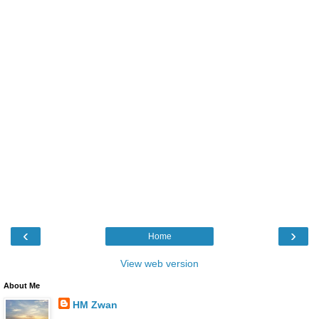
‹
›
Home
View web version
About Me
HM Zwan