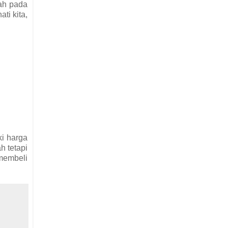
mah pada
ti kita,
ki harga
h tetapi
membeli