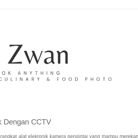
ak Dengan CCTV
erangkat alat elekronik kamera pengintai yang mampu mereka