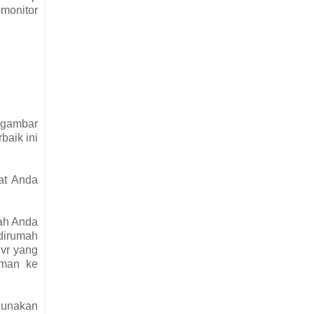
 monitor
 gambar
baik ini
at Anda
mah Anda
dirumah
dvr yang
aman ke
gunakan