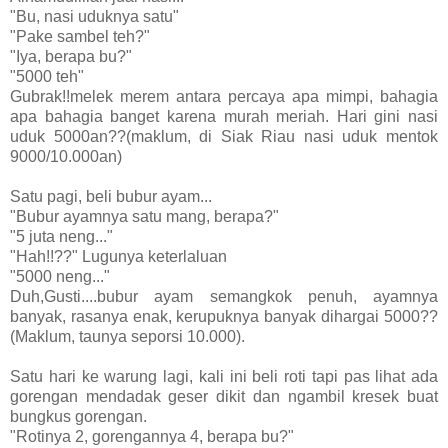
"Bu, nasi uduknya satu"
"Pake sambel teh?"
"Iya, berapa bu?"
"5000 teh"
Gubrak!!melek merem antara percaya apa mimpi, bahagia
apa bahagia banget karena murah meriah. Hari gini nasi
uduk 5000an??(maklum, di Siak Riau nasi uduk mentok
9000/10.000an)
Satu pagi, beli bubur ayam...
"Bubur ayamnya satu mang, berapa?"
"5 juta neng..."
"Hah!!??" Lugunya keterlaluan
"5000 neng..."
Duh,Gusti....bubur ayam semangkok penuh, ayamnya
banyak, rasanya enak, kerupuknya banyak dihargai 5000??
(Maklum, taunya seporsi 10.000).
Satu hari ke warung lagi, kali ini beli roti tapi pas lihat ada
gorengan mendadak geser dikit dan ngambil kresek buat
bungkus gorengan.
"Rotinya 2, gorengannya 4, berapa bu?"