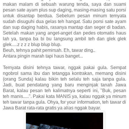
makan malam di sebuah warung tenda, saya dan suami
pesan sate ayam plus sup daging, masing-masing satu porsi
untuk disantap berdua. Sebelum pesan minum ternyata
sudah disuguhi dua gelas teh hangat. Satu porsi sate ayam
dan sup daging habis, rasanya mantap dan seger di badan.
Setelah makan yang anget-anget dan pedes otomatis haus
lah ya, tanpa ba bi bu langsung ambil teh dan glek glek
glek.....z z z z blup blup blup.
Beuh, tehnya pahit pemirsah. Eh, tawar ding..
Antara pingin marah tapi haus banget...
Ternyata disini tehnya tawar, nggak pakai gula. Sempat
ngobrol sama ibu dan tetangga kontrakan, memang disini
(orang Sunda) kalau bikin teh selalu teh saja tanpa gula.
Jadi, buat pendatang yang baru menginjak tanah Jawa
Barat, kalau pesan teh kalimatnya seperti ini, "Buk, pesan
teh manis.....". Pakai kata MANIS ya, kalau nggak ya minum
teh tawar tanpa gula. Ohya, for your information, teh tawar di
Jawa Barat rata-rata gratis ya alias nggak bayar.