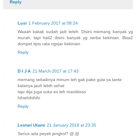
Reply
Lusi
1 February 2017 at 08:24
Waaah kakak sudah jadi teteh. Disini memang banyak yg
murah, tapi hati2 disini banyak yg serba kekinian. Bisa2
dompet tipis rata ngejar kekinian.
Reply
D I J A
21 March 2017 at 17:43
memang sebaiknya minum teh gak pake gula ya tante
katanya jauh lebih sehat
tapi dija juga suka es teh maniiiiisss
hihiehihihihi
Reply
Lestari Utami
21 January 2018 at 23:35
Serius ada peyek jengkol? @.@