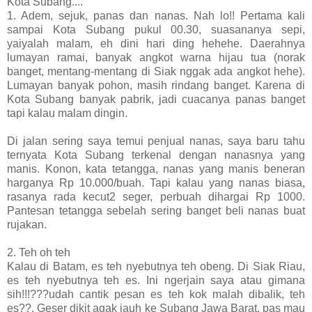
Kota Subang....
1. Adem, sejuk, panas dan nanas. Nah lo!! Pertama kali
sampai Kota Subang pukul 00.30, suasananya sepi,
yaiyalah malam, eh dini hari ding hehehe. Daerahnya
lumayan ramai, banyak angkot warna hijau tua (norak
banget, mentang-mentang di Siak nggak ada angkot hehe).
Lumayan banyak pohon, masih rindang banget. Karena di
Kota Subang banyak pabrik, jadi cuacanya panas banget
tapi kalau malam dingin.
Di jalan sering saya temui penjual nanas, saya baru tahu
ternyata Kota Subang terkenal dengan nanasnya yang
manis. Konon, kata tetangga, nanas yang manis beneran
harganya Rp 10.000/buah. Tapi kalau yang nanas biasa,
rasanya rada kecut2 seger, perbuah dihargai Rp 1000.
Pantesan tetangga sebelah sering banget beli nanas buat
rujakan.
2. Teh oh teh
Kalau di Batam, es teh nyebutnya teh obeng. Di Siak Riau,
es teh nyebutnya teh es. Ini ngerjain saya atau gimana
sih!!!???udah cantik pesan es teh kok malah dibalik, teh
es??. Geser dikit agak jauh ke Subang Jawa Barat, pas mau