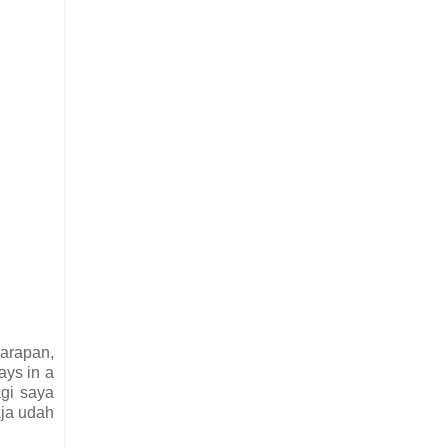
arapan,
ays in a
agi saya
aja udah