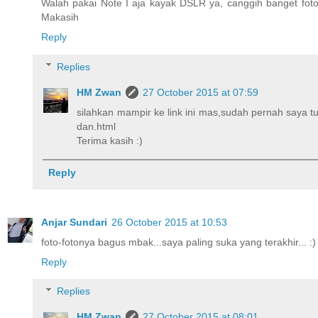
Walah pakai Note I aja kayak DSLR ya, canggih banget foto
Makasih
Reply
Replies
HM Zwan
27 October 2015 at 07:59
silahkan mampir ke link ini mas,sudah pernah saya
dan.html
Terima kasih :)
Reply
Anjar Sundari
26 October 2015 at 10:53
foto-fotonya bagus mbak...saya paling suka yang terakhir... :)
Reply
Replies
HM Zwan
27 October 2015 at 08:01