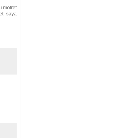
u motret
et, saya