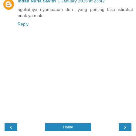
Indah Nuria Savitri
1 January 2015 at 23:42
ngeliatnya nyamaaaan deh....yang penting bisa istirahat
enak ya mak..
Reply
‹
›
Home