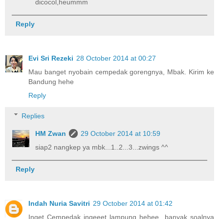
dicocol,heummm
Reply
Evi Sri Rezeki
28 October 2014 at 00:27
Mau banget nyobain cempedak gorengnya, Mbak. Kirim ke
Bandung hehe
Reply
Replies
HM Zwan
29 October 2014 at 10:59
siap2 nangkep ya mbk...1..2...3...zwings ^^
Reply
Indah Nuria Savitri
29 October 2014 at 01:42
Inget Cempedak ingeeet lampung hehee...banyak soalnya