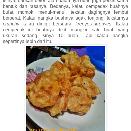
isinya, bahkan beton atau dalamnya buah juga persis sama
bentuk dan rasanya. Bedanya, kalau cempedak buahnya
bulat, montok, menul-menul, tekstur dagingnya lembut
berserat. Kalau nangka buahnya agak lonjong, teksturnya
crunchy
kalau digigit bersuara,
krenyes krenyes
. Kalau
cempedak ini buahnya dikit, mungkin satu buah yang
ukuran sedang isinya 10 buah. Tapi kalau nangka
sepertinya lebih dari itu.