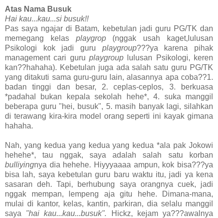
Atas Nama Busuk
Hai kau...kau...si busuk!!
Pas saya ngajar di Batam, kebetulan jadi guru PG/TK dan
memegang kelas
playgrop
(nggak usah kaget,lulusan
Psikologi kok jadi guru
playgroup
???ya karena pihak
management cari guru
playgroup
lulusan Psikologi, keren
kan??hahaha). Kebetulan juga ada salah satu guru PG/TK
yang ditakuti sama guru-guru lain, alasannya apa coba??1.
badan tinggi dan besar, 2. ceplas-ceplos, 3. berkuasa
*padahal bukan kepala sekolah hehe*, 4. suka manggil
beberapa guru "hei, busuk", 5. masih banyak lagi, silahkan
di terawang kira-kira model orang seperti ini kayak gimana
hahaha.
Nah, yang kedua yang kedua yang kedua *ala pak Jokowi
hehehe*, tau nggak, saya adalah salah satu korban
bulliying
nya dia hehehe. Hiyyyaaaa ampun, kok bisa???ya
bisa lah, saya kebetulan guru baru waktu itu, jadi ya kena
sasaran deh. Tapi, berhubung saya orangnya cuek, jadi
nggak mempan, lempeng aja gitu hehe. Dimana-mana,
mulai di kantor, kelas, kantin, parkiran, dia selalu manggil
saya
"hai kau...kau...busuk".
Hickz, kejam ya???awalnya