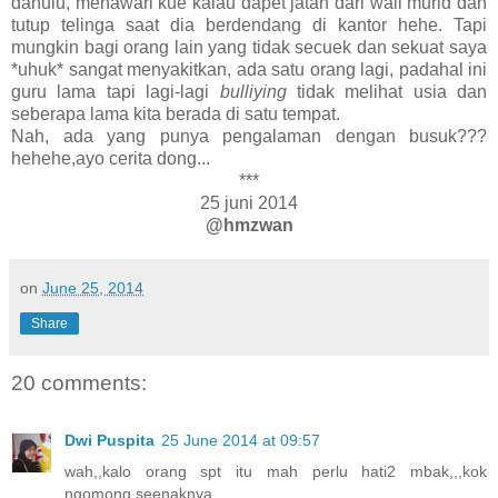
dahulu, menawari kue kalau dapet jatah dari wali murid dan
tutup telinga saat dia berdendang di kantor hehe. Tapi
mungkin bagi orang lain yang tidak secuek dan sekuat saya
*uhuk* sangat menyakitkan, ada satu orang lagi, padahal ini
guru lama tapi lagi-lagi
bulliying
tidak melihat usia dan
seberapa lama kita berada di satu tempat.
Nah, ada yang punya pengalaman dengan busuk???
hehehe,ayo cerita dong...
***
25 juni 2014
@hmzwan
on
June 25, 2014
Share
20 comments:
Dwi Puspita
25 June 2014 at 09:57
wah,,kalo orang spt itu mah perlu hati2 mbak,,,kok
ngomong seenaknya,,,