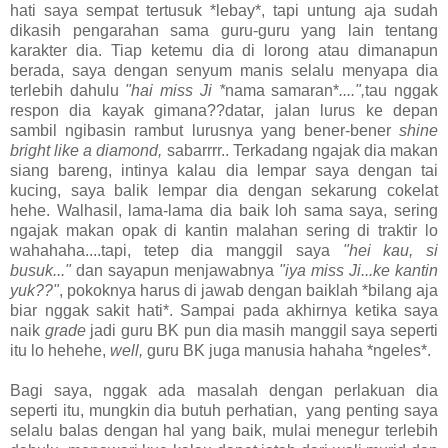
hati saya sempat tertusuk *lebay*, tapi untung aja sudah
dikasih pengarahan sama guru-guru yang lain tentang
karakter dia. Tiap ketemu dia di lorong atau dimanapun
berada, saya dengan senyum manis selalu menyapa dia
terlebih dahulu
"hai miss Ji *
nama samaran*
....",
tau nggak
respon dia kayak gimana??datar, jalan lurus ke depan
sambil ngibasin rambut lurusnya yang bener-bener
shine
bright like a diamond,
sabarrrr..
Terkadang ngajak dia makan
siang bareng, intinya kalau dia lempar saya dengan tai
kucing, saya balik lempar dia dengan sekarung cokelat
hehe. Walhasil, lama-lama dia baik loh sama saya, sering
ngajak makan opak di kantin malahan sering di traktir lo
wahahaha....tapi, tetep dia manggil saya
"hei kau, si
busuk..."
dan sayapun menjawabnya
"iya miss Ji...ke kantin
yuk??"
, pokoknya harus di jawab dengan baiklah *bilang aja
biar nggak sakit hati*. Sampai pada akhirnya ketika saya
naik
grade
jadi guru BK pun dia masih manggil saya seperti
itu lo hehehe,
well,
guru BK juga manusia hahaha *ngeles*.
Bagi saya, nggak ada masalah dengan perlakuan dia
seperti itu, mungkin dia butuh perhatian, yang penting saya
selalu balas dengan hal yang baik, mulai menegur terlebih