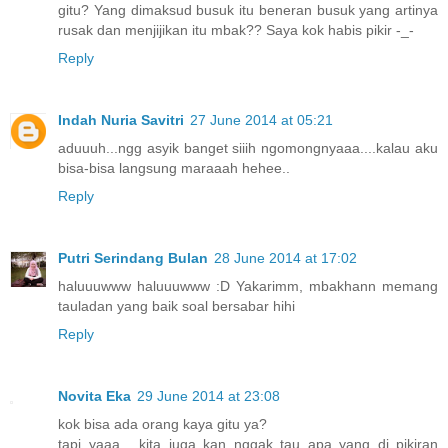
gitu? Yang dimaksud busuk itu beneran busuk yang artinya
rusak dan menjijikan itu mbak?? Saya kok habis pikir -_-
Reply
Indah Nuria Savitri
27 June 2014 at 05:21
aduuuh...ngg asyik banget siiih ngomongnyaaa....kalau aku
bisa-bisa langsung maraaah hehee..
Reply
Putri Serindang Bulan
28 June 2014 at 17:02
haluuuwww haluuuwww :D Yakarimm, mbakhann memang
tauladan yang baik soal bersabar hihi
Reply
Novita Eka
29 June 2014 at 23:08
kok bisa ada orang kaya gitu ya?
tapi yaaa... kita juga kan nggak tau apa yang di pikiran