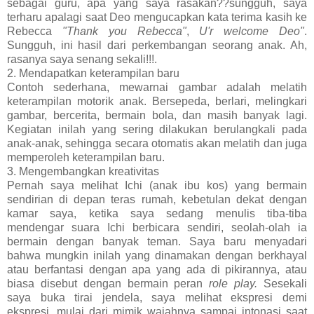
sebagai guru, apa yang saya rasakan??sungguh, saya
terharu apalagi saat Deo mengucapkan kata terima kasih ke
Rebecca
"Thank you Rebecca"
,
U'r welcome Deo"
.
Sungguh, ini hasil dari perkembangan seorang anak. Ah,
rasanya saya senang sekali!!!.
2. Mendapatkan keterampilan baru
Contoh sederhana, mewarnai gambar adalah melatih
keterampilan motorik anak. Bersepeda, berlari, melingkari
gambar, bercerita, bermain bola, dan masih banyak lagi.
Kegiatan inilah yang sering dilakukan berulangkali pada
anak-anak, sehingga secara otomatis akan melatih dan juga
memperoleh keterampilan baru.
3. Mengembangkan kreativitas
Pernah saya melihat Ichi (anak ibu kos) yang bermain
sendirian di depan teras rumah, kebetulan dekat dengan
kamar saya, ketika saya sedang menulis tiba-tiba
mendengar suara Ichi berbicara sendiri, seolah-olah ia
bermain dengan banyak teman. Saya baru menyadari
bahwa mungkin inilah yang dinamakan dengan berkhayal
atau berfantasi dengan apa yang ada di pikirannya, atau
biasa disebut dengan bermain peran
role play.
Sesekali
saya buka tirai jendela, saya melihat ekspresi demi
ekspresi, mulai dari mimik wajahnya sampai intonasi saat