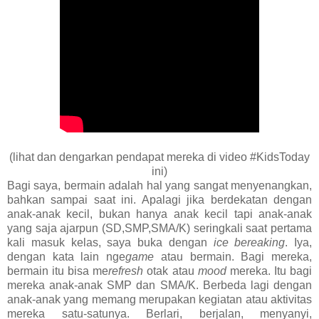
(lihat dan dengarkan pendapat mereka di video #KidsToday
ini)
Bagi saya, bermain adalah hal yang sangat menyenangkan,
bahkan sampai saat ini. Apalagi jika berdekatan dengan
anak-anak kecil, bukan hanya anak kecil tapi anak-anak
yang saja ajarpun (SD,SMP,SMA/K) seringkali saat pertama
kali masuk kelas, saya buka dengan
ice bereaking
. Iya,
dengan kata lain nge
game
atau bermain. Bagi mereka,
bermain itu bisa me
refresh
otak atau
mood
mereka. Itu bagi
mereka anak-anak SMP dan SMA/K. Berbeda lagi dengan
anak-anak yang memang merupakan kegiatan atau aktivitas
mereka satu-satunya. Berlari, berjalan, menyanyi,