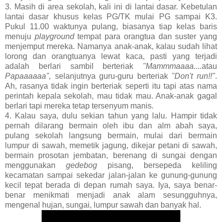
3. Masih di area sekolah, kali ini di lantai dasar. Kebetulan
lantai dasar khusus kelas PG/TK mulai PG sampai K3.
Pukul 11.00 waktunya pulang, biasanya tiap kelas baris
menuju
playground
tempat para orangtua dan suster yang
menjemput mereka. Namanya anak-anak, kalau sudah lihat
lorong dan orangtuanya lewat kaca, pasti yang terjadi
adalah berlari sambil berteriak
"Mammmaaaa....
atau
Papaaaaaa",
selanjutnya guru-guru berteriak
"Don't run!!"
.
Ah, rasanya tidak ingin berteriak seperti itu tapi atas nama
perintah kepala sekolah, mau tidak mau. Anak-anak gagal
berlari tapi mereka tetap tersenyum manis.
4. Kalau saya, dulu sekian tahun yang lalu. Hampir tidak
pernah dilarang bermain oleh ibu dan alm abah saya,
pulang sekolah langsung bermain, mulai dari bermain
lumpur di sawah, memetik jagung, dikejar petani di sawah,
bermain prosotan jembatan, berenang di sungai dengan
menggunakan
gedebog
pisang, bersepeda keliling
kecamatan sampai sekedar jalan-jalan ke gunung-gunung
kecil tepat berada di depan rumah saya. Iya, saya benar-
benar menikmati menjadi anak alam sesungguhnya,
mengenal hujan, sungai, lumpur sawah dan banyak hal.