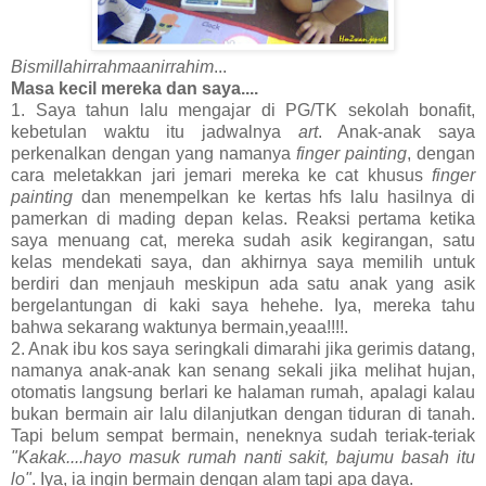
Bismillahirrahmaanirrahim
...
Masa kecil mereka dan saya....
1. Saya tahun lalu mengajar di PG/TK sekolah bonafit,
kebetulan waktu itu jadwalnya
art
. Anak-anak saya
perkenalkan dengan yang namanya
finger painting
, dengan
cara meletakkan jari jemari mereka ke cat khusus
finger
painting
dan menempelkan ke kertas hfs lalu hasilnya di
pamerkan di mading depan kelas. Reaksi pertama ketika
saya menuang cat, mereka sudah asik kegirangan, satu
kelas mendekati saya, dan akhirnya saya memilih untuk
berdiri dan menjauh meskipun ada satu anak yang asik
bergelantungan di kaki saya hehehe. Iya, mereka tahu
bahwa sekarang waktunya bermain,yeaa!!!!.
2. Anak ibu kos saya seringkali dimarahi jika gerimis datang,
namanya anak-anak kan senang sekali jika melihat hujan,
otomatis langsung berlari ke halaman rumah, apalagi kalau
bukan bermain air lalu dilanjutkan dengan tiduran di tanah.
Tapi belum sempat bermain, neneknya sudah teriak-teriak
"Kakak....hayo masuk rumah nanti sakit, bajumu basah itu
lo"
. Iya, ia ingin bermain dengan alam tapi apa daya.