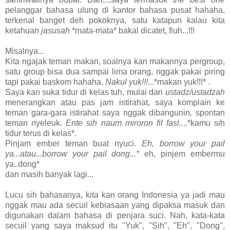
pelanggar bahasa ulung di kantor bahasa pusat hahaha,
terkenal banget deh pokoknya, satu katapun kalau kita
ketahuan
jasusah
*mata-mata* bakal dicatet, fiuh...!!!
Misalnya...
Kita ngajak teman makan, soalnya kan makannya pergroup,
satu group bisa dua sampai lima orang, nggak pakai piring
tapi pakai baskom hahaha.
Nakul yuk!!!
...*makan yuk!!!* .
Saya kan suka tidur di kelas tuh, mulai dari
ustadz/ustadzah
menerangkan atau pas jam istirahat, saya komplain ke
teman gara-gara istirahat saya nggak dibangunin
,
spontan
teman nyeleuk.
Ente sih naum miroron fil fasl..
..*kamu sih
tidur terus di kelas*.
Pinjam ember teman buat nyuci.
Eh, borrow your pail
ya...atau...borrow your pail dong...*
eh, pinjem embermu
ya..dong*
dan masih banyak lagi...
Lucu sih bahasanya, kita kan orang Indonesia ya jadi mau
nggak mau ada secuil kebiasaan yang dipaksa masuk dan
digunakan dalam bahasa di penjara suci. Nah, kata-kata
secuil yang saya maksud itu "Yuk", "Sih", "Eh", "Dong",