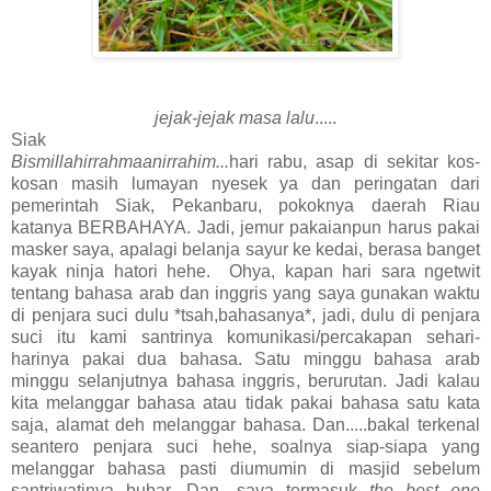
jejak-jejak masa lalu
.....
Siak
Bismillahirrahmaanirrahim...
hari rabu, asap di sekitar kos-
kosan masih lumayan nyesek ya dan peringatan dari
pemerintah Siak, Pekanbaru, pokoknya daerah Riau
katanya BERBAHAYA. Jadi, jemur pakaianpun harus pakai
masker saya, apalagi belanja sayur ke kedai, berasa banget
kayak ninja hatori hehe. Ohya, kapan hari sara ngetwit
tentang bahasa arab dan inggris yang saya gunakan waktu
di penjara suci dulu *tsah,bahasanya*, jadi, dulu di penjara
suci itu kami santrinya komunikasi/percakapan sehari-
harinya pakai dua bahasa. Satu minggu bahasa arab
minggu selanjutnya bahasa inggris, berurutan. Jadi kalau
kita melanggar bahasa atau tidak pakai bahasa satu kata
saja, alamat deh melanggar bahasa. Dan.....bakal terkenal
seantero penjara suci hehe, soalnya siap-siapa yang
melanggar bahasa pasti diumumin di masjid sebelum
santriwatinya bubar. Dan....saya termasuk
the best one