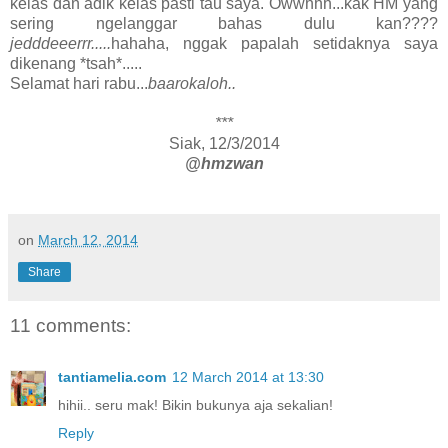
kelas dan adik kelas pasti tau saya. Owwhhh...kak HM yang
sering ngelanggar bahas dulu kan????
jedddeeerrr.....
hahaha, nggak papalah setidaknya saya
dikenang *tsah*.....
Selamat hari rabu...
baarokaloh..
***
Siak, 12/3/2014
@hmzwan
on
March 12, 2014
Share
11 comments:
tantiamelia.com
12 March 2014 at 13:30
hihii.. seru mak! Bikin bukunya aja sekalian!
Reply