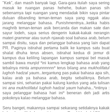
"Kek", dan masih banyak lagi. Gara-gara itulah saya sering
masuk ke ruangan panas hehehe, bukan panas sih
sebenarnya tapi ruangan yang mendadak bikin saya pintar
duluan dibanding teman-teman saya yang nggak atau
jarang melanggar bahasa.
Punishment
nya...ketika habis
maghrib teman-teman asik bercanda dan makan sate dan
sayur lodeh, saya serius dengerin kakak-kakak nerangin
materi
grammar
atau suruh njawab soal bahasa arab, belum
sampai disitu, saya dan pelanggar bahasa yang lain dapat
PR. Paginya istirahat pertama balik ke kampus satu buat
shalat dhuha terus absen, istirahat kedua di jemur di
kampus dua keliling lapangan kampus sampai bel masuk
sambil bawa
munjid
*ini kamus lengkap bahasa arab yang
tebalnya minta ampunnnnnn* terus bilang
ana mukholifatul
lughoh hadzal yaum...
tergantung pas pakai bahasa apa sih,
kalau arab ya bahasa arab, begitu sebaliknya. Belum
sampai sini, seharian pakai kalung kardus yang ada tulisan
ini
ana mukholifatul lughoh hadzal yaum
hahaha...*intinya :
saya pelanggar bahasa hari ini* beneran deh jadi artis
pokoknya kalao melanggar bahasa.
Seru banget, makannya sampai sekarang setidaknya kakak