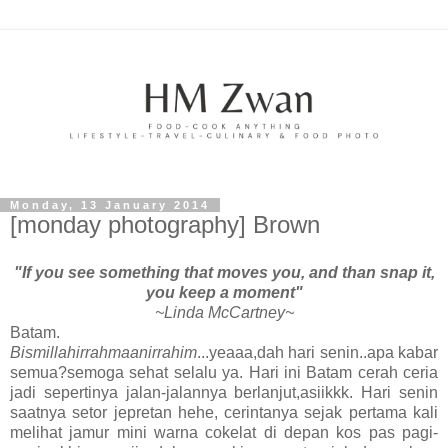
Monday, 13 January 2014
[monday photography] Brown
"If you see something that moves you, and than snap it,
you keep a moment"
~Linda McCartney~
Batam.
Bismillahirrahmaanirrahim
...yeaaa,dah hari senin..apa kabar
semua?semoga sehat selalu ya. Hari ini Batam cerah ceria
jadi sepertinya jalan-jalannya berlanjut,asiikkk. Hari senin
saatnya setor jepretan hehe, cerintanya sejak pertama kali
melihat jamur mini warna cokelat di depan kos pas pagi-