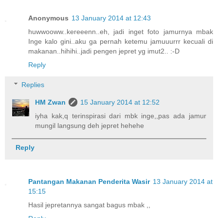
Anonymous
13 January 2014 at 12:43
huwwooww..kereeenn..eh, jadi inget foto jamurnya mbak
Inge kalo gini..aku ga pernah ketemu jamuuurrr kecuali di
makanan..hihihi..jadi pengen jepret yg imut2.. :-D
Reply
Replies
HM Zwan
15 January 2014 at 12:52
iyha kak,q terinspirasi dari mbk inge,,pas ada jamur
mungil langsung deh jepret hehehe
Reply
Pantangan Makanan Penderita Wasir
13 January 2014 at
15:15
Hasil jepretannya sangat bagus mbak ,,