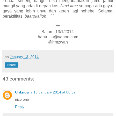
Yeaaa, seneng banget bisa mengabadiakan jamur-jamur
mungil yang ada di depan kos.
Next time
semoga ada gaya-
gaya yang lebih unyu dan keren lagi hehehe. Selamat
beraktifitas,
baarokalloh
....^^
***
Batam, 13/1/2014
hana_tia@yahoo.com
@hmzwan
on
January 13, 2014
Share
43 comments:
Unknown
13 January 2014 at 08:37
nice one
Reply