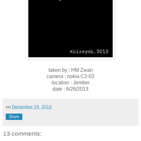
taken by : HM Zwan
camera : nokia C2-03
location : Jember
date : 6/26/2013
on
December 19, 2013
Share
13 comments: