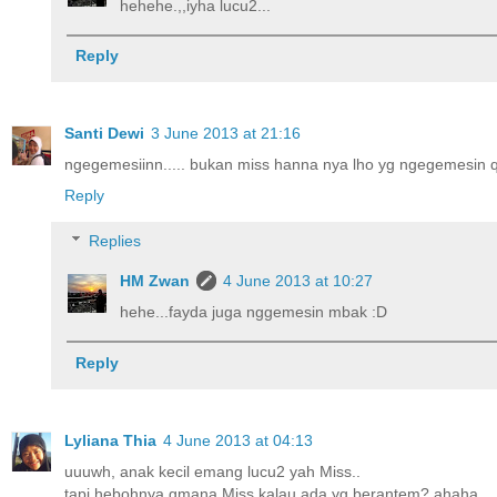
hehehe.,,iyha lucu2...
Reply
Santi Dewi
3 June 2013 at 21:16
ngegemesiinn..... bukan miss hanna nya lho yg ngegemesin qi
Reply
Replies
HM Zwan
4 June 2013 at 10:27
hehe...fayda juga nggemesin mbak :D
Reply
Lyliana Thia
4 June 2013 at 04:13
uuuwh, anak kecil emang lucu2 yah Miss..
tapi hebohnya gmana Miss kalau ada yg berantem? ahaha..