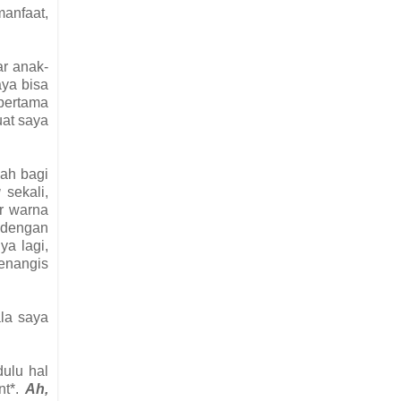
manfaat,
r anak-
aya bisa
pertama
uat saya
ah bagi
g
sekali,
ar warna
 dengan
ya lagi,
menangis
la saya
dulu hal
nt*.
Ah,