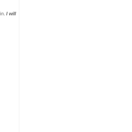
in.
I will