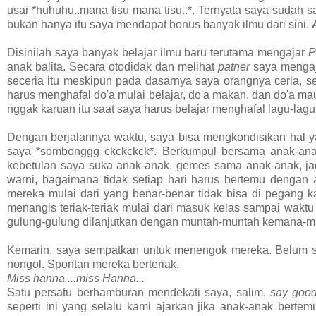
usai *huhuhu..mana tisu mana tisu..*. Ternyata saya sudah sa
bukan hanya itu saya mendapat bonus banyak ilmu dari sini.
Disinilah saya banyak belajar ilmu baru terutama mengajar
P
anak balita. Secara otodidak dan melihat
patner
saya mengaj
seceria itu meskipun pada dasarnya saya orangnya ceria, s
harus menghafal do'a mulai belajar, do'a makan, dan do'a m
nggak karuan itu saat saya harus belajar menghafal lagu-lagu
Dengan berjalannya waktu, saya bisa mengkondisikan hal y
saya *sombonggg ckckckck*. Berkumpul bersama anak-anak
kebetulan saya suka anak-anak, gemes sama anak-anak, jad
warni, bagaimana tidak setiap hari harus bertemu dengan
mereka mulai dari yang benar-benar tidak bisa di pegang ka
menangis teriak-teriak mulai dari masuk kelas sampai waktu
gulung-gulung dilanjutkan dengan muntah-muntah kemana-
Kemarin, saya sempatkan untuk menengok mereka. Belum sa
nongol. Spontan mereka berteriak.
Miss hanna....miss Hanna...
Satu persatu berhamburan mendekati saya, salim,
say goo
seperti ini yang selalu kami ajarkan jika anak-anak bert