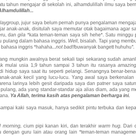
tu tahun mengajar di sekolah ini, alhamdulillah ilmu saya ber
Alhamdulillah...
laygroup,
jujur saya belum pernah punya pengalaman mengaja
ar anak-anak, disitulah saya memutar otak bagaimana agar s
eru, dan
gila
*kata teman-teman saya sih hehe*. Satu minggu 
au pulang dalam bahasa inggris.
Well,
bisalah. Tapi yang memb
 bahasa inggris *hahaha...
not bad!!
buwanyak bangett huhuhu
*.
ang mungkin awalnya berat sekali tapi sekarang sudah amanl
 mulai usia 1,9 tahun sampai 3 tahun itu rasanya
amazin
i hidup saya saat itu seperti pelangi. Senangnya benar-ben
 anak-anak kecil yang lucu-lucu. Yang awal saya berkenalan
rena larinya lebih gesit daripada saya dan patner saya satun
 pulang, ada yang standar-standar aja alias diam, ada yang 
mana.
Ya Allah, terima kasih atas pengalaman berharga ini.
mpai kaki saya masuk, hanya sedikit pintu terbuka dan kepa
d morning,
cium pipi kanan kiri, dan terakhir
warm hug.
Dari 
emu dengan guru lain atau orang lain *teman-teman manageme