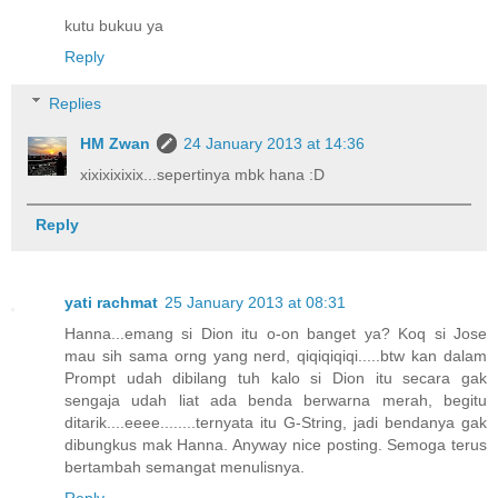
kutu bukuu ya
Reply
Replies
HM Zwan
24 January 2013 at 14:36
xixixixixix...sepertinya mbk hana :D
Reply
yati rachmat
25 January 2013 at 08:31
Hanna...emang si Dion itu o-on banget ya? Koq si Jose
mau sih sama orng yang nerd, qiqiqiqiqi.....btw kan dalam
Prompt udah dibilang tuh kalo si Dion itu secara gak
sengaja udah liat ada benda berwarna merah, begitu
ditarik....eeee........ternyata itu G-String, jadi bendanya gak
dibungkus mak Hanna. Anyway nice posting. Semoga terus
bertambah semangat menulisnya.
Reply