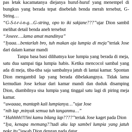
pas letak kacamatanya diejanya huruf-huruf yang menempel di
bungkus yang berada tepat disebelah benda merah tersebut, G-
String…
“G-S-t-r-i-n-g…G-string, opo to iki sakjane???”
ujar Dion sambil
melihat detail benda aneh tersebut
“Joseee….lama amat mandinya”
“Iyaaa…bentarlah bro, tuh makan aja lumpia di meja”
teriak Jose
dari dalam kamar mandi
Tanpa basa basi dilihatnya kue lumpia yang berada di meja,
satu dua sampai tiga lumpia habis. Ketika mencocol sambal yang
ada di meja, tiba-tiba saja sambalnya jatuh di lantai kamar. Spontan
Dion mengambil lap yang berada dibelakangnya. Tidak lama
kemudian Jose keluar dari kamar mandi dan duduk disamping
Dion, diambilnya sisa lumpia yang tinggal satu lagi di piring meja
kamar.
“uwaaaa, mantaph kali lumpianya…”
ujar Jose
“nih lap ,minyak semua tuh tanganmu…”
“Hahhhh!!!!ini kamu bilang lap????”
teriak Jose kaget pada Dion
“Iya, kenapa memang??tadi aku lap sambel lumpia yang jatuh
pake itu”
jawab Dion dengan nada datar