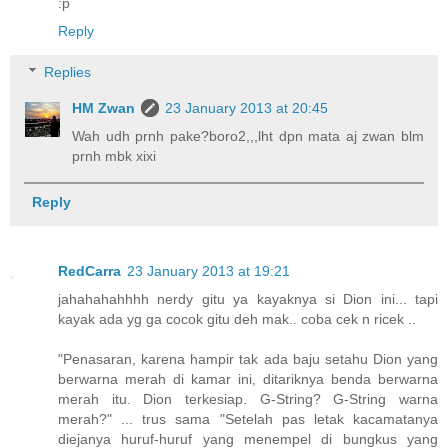
:p
Reply
Replies
HM Zwan
23 January 2013 at 20:45
Wah udh prnh pake?boro2,,,lht dpn mata aj zwan blm
prnh mbk xixi
Reply
RedCarra
23 January 2013 at 19:21
jahahahahhhh nerdy gitu ya kayaknya si Dion ini... tapi
kayak ada yg ga cocok gitu deh mak.. coba cek n ricek ..
"Penasaran, karena hampir tak ada baju setahu Dion yang
berwarna merah di kamar ini, ditariknya benda berwarna
merah itu. Dion terkesiap. G-String? G-String warna
merah?" ... trus sama "Setelah pas letak kacamatanya
diejanya huruf-huruf yang menempel di bungkus yang