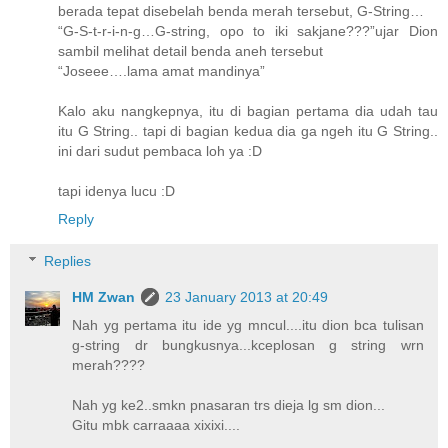
berada tepat disebelah benda merah tersebut, G-String…
“G-S-t-r-i-n-g…G-string, opo to iki sakjane???”ujar Dion
sambil melihat detail benda aneh tersebut
“Joseee….lama amat mandinya”
Kalo aku nangkepnya, itu di bagian pertama dia udah tau
itu G String.. tapi di bagian kedua dia ga ngeh itu G String..
ini dari sudut pembaca loh ya :D
tapi idenya lucu :D
Reply
Replies
HM Zwan
23 January 2013 at 20:49
Nah yg pertama itu ide yg mncul....itu dion bca tulisan
g-string dr bungkusnya...kceplosan g string wrn
merah????
Nah yg ke2..smkn pnasaran trs dieja lg sm dion...
Gitu mbk carraaaa xixixi....