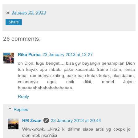
on
January 23, 2013
Share
26 comments:
Rika Purba
23 January 2013 at 13:27
oh Dion, lugu benget.... bisa gw bayangin penampilan Dion
tuh kayak opo mbak. pake kacamata frame hitam, lensa
tebal, rambutnya kriting, pake baju kotak-kotak, blus dalam,
celananya agak naik dikit, model Jojon.
huaaaaahahahahahahaaaa.
Reply
Replies
HM Zwan
23 January 2013 at 20:44
Wkwkwkwk.....kira2 kl difilmn siapa artis yg cocpk jd
dion mbk rika?xixi