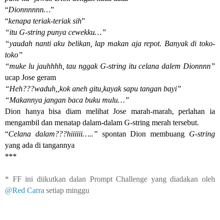
“
Dionnnnnn…
”
“
kenapa teriak-teriak sih
”
“itu G-string punya cewekku…”
“yaudah nanti aku belikan, lap makan aja repot. Banyak di toko-
toko”
“muke lu jauhhhh, tau nggak G-string itu celana dalem Dionnnn”
ucap Jose geram
“Heh???waduh,,kok aneh gitu,kayak sapu tangan bayi”
“Makannya jangan baca buku mulu…”
Dion hanya bisa diam melihat Jose marah-marah, perlahan ia
mengambil dan menatap dalam-dalam G-string merah tersebut.
“
Celana dalam???hiiiiii…..”
spontan Dion membuang
G-string
yang ada di tangannya
***
* FF ini diikutkan dalan Prompt Challenge yang diadakan oleh
@Red Carra
setiap minggu