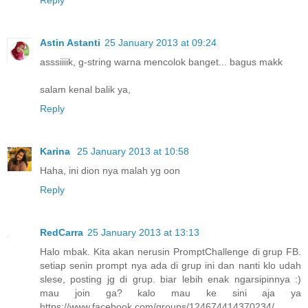
Astin Astanti
25 January 2013 at 09:24
asssiiiik, g-string warna mencolok banget... bagus makk
salam kenal balik ya,
Reply
Karina
25 January 2013 at 10:58
Haha, ini dion nya malah yg oon
Reply
RedCarra
25 January 2013 at 13:13
Halo mbak. Kita akan nerusin PromptChallenge di grup FB.
setiap senin prompt nya ada di grup ini dan nanti klo udah
slese, posting jg di grup. biar lebih enak ngarsipinnya :)
mau join ga? kalo mau ke sini aja ya
https://www.facebook.com/groups/124674414370234/