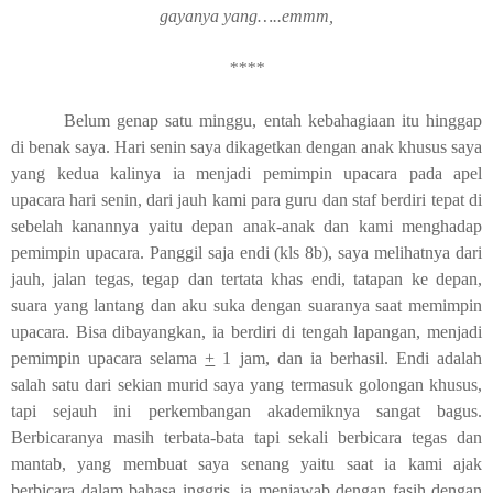
gayanya yang…..emmm,
****
Belum genap satu minggu, entah kebahagiaan itu hinggap
di benak saya. Hari senin saya dikagetkan dengan anak khusus saya
yang kedua kalinya ia menjadi pemimpin upacara pada apel
upacara hari senin, dari jauh kami para guru dan staf berdiri tepat di
sebelah kanannya yaitu depan anak-anak dan kami menghadap
pemimpin upacara. Panggil saja endi (kls 8b), saya melihatnya dari
jauh, jalan tegas, tegap dan tertata khas endi, tatapan ke depan,
suara yang lantang dan aku suka dengan suaranya saat memimpin
upacara. Bisa dibayangkan, ia berdiri di tengah lapangan, menjadi
pemimpin upacara selama
+
1 jam, dan ia berhasil. Endi adalah
salah satu dari sekian murid saya yang termasuk golongan khusus,
tapi sejauh ini perkembangan akademiknya sangat bagus.
Berbicaranya masih terbata-bata tapi sekali berbicara tegas dan
mantab, yang membuat saya senang yaitu saat ia kami ajak
berbicara dalam bahasa inggris, ia menjawab dengan fasih dengan