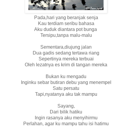
Pada,hari yang beranjak senja
Kau terdiam seribu bahasa
Aku duduk diantara pot bunga
Tersipu,tanpa malu-malu
Sementara,diujung jalan
Dua gadis sedang tertawa riang
Sepertinya mereka terbuai
Oleh lezatnya es krim di tangan mereka
Bukan ku mengadu
Inginku sebar butiran debu yang menempel
Satu persatu
Tapi,nyatanya aku tak mampu
Sayang,
Dari bilik hatiku
Ingin rasanya aku menyihirmu
Perlahan, agar ku mampu tahu isi hatimu