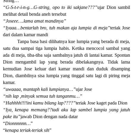
String…
“G-S-t-r-i-n-g…G-string, opo to iki sakjane???”
ujar Dion sambil
melihat detail benda aneh tersebut
“Joseee….lama amat mandinya”
“Iyaaa…bentarlah bro, tuh makan aja lumpia di meja”
teriak Jose
dari dalam kamar mandi
Tanpa basa basi dilihatnya kue lumpia yang berada di meja,
satu dua sampai tiga lumpia habis. Ketika mencocol sambal yang
ada di meja, tiba-tiba saja sambalnya jatuh di lantai kamar. Spontan
Dion mengambil lap yang berada dibelakangnya. Tidak lama
kemudian Jose keluar dari kamar mandi dan duduk disamping
Dion, diambilnya sisa lumpia yang tinggal satu lagi di piring meja
kamar.
“uwaaaa, mantaph kali lumpianya…”
ujar Jose
“nih lap ,minyak semua tuh tanganmu…”
“Hahhhh!!!!ini kamu bilang lap????”
teriak Jose kaget pada Dion
“Iya, kenapa memang??tadi aku lap sambel lumpia yang jatuh
pake itu”
jawab Dion dengan nada datar
“
Dionnnnnn…
”
“
kenapa teriak-teriak sih
”