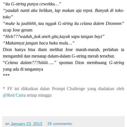
“itu G-string punya cewekku…”
“yaudah nanti aku belikan, lap makan aja repot. Banyak di toko-
toko”
“muke lu jauhhhh, tau nggak G-string itu celana dalem Dionnnn”
ucap Jose geram
“Heh???waduh,,kok aneh gitu,kayak sapu tangan bayi”
“Makannya jangan baca buku mulu…”
Dion hanya bisa diam melihat Jose marah-marah, perlahan ia
mengambil dan menatap dalam-dalam G-string merah tersebut.
“
Celana dalam???hiiiiii…..”
spontan Dion membuang
G-string
yang ada di tangannya
***
* FF ini diikutkan dalan Prompt Challenge yang diadakan oleh
@Red Carra
setiap minggu
on
January 23, 2013
26 comments: