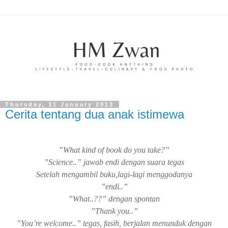
Thursday, 31 January 2013
Cerita tentang dua anak istimewa
”What kind of book do you take?”
”Science..” jawab endi dengan suara tegas
Setelah mengambil buku,lagi-lagi menggodanya
”endi..”
”What..??” dengan spontan
”Thank you..”
”You’re welcome..” tegas, fasih, berjalan menunduk dengan