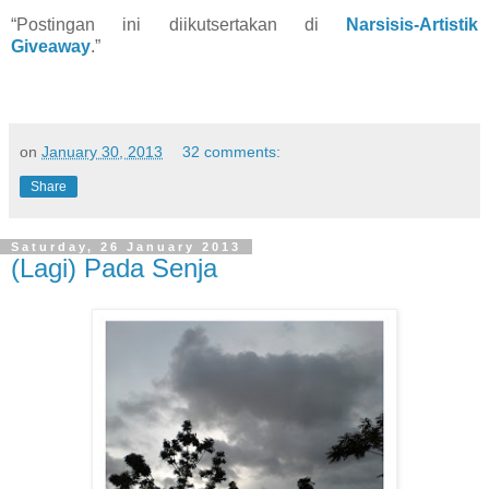
“Postingan ini diikutsertakan di
Narsisis-Artistik
Giveaway
.”
on
January 30, 2013
32 comments:
Share
Saturday, 26 January 2013
(Lagi) Pada Senja